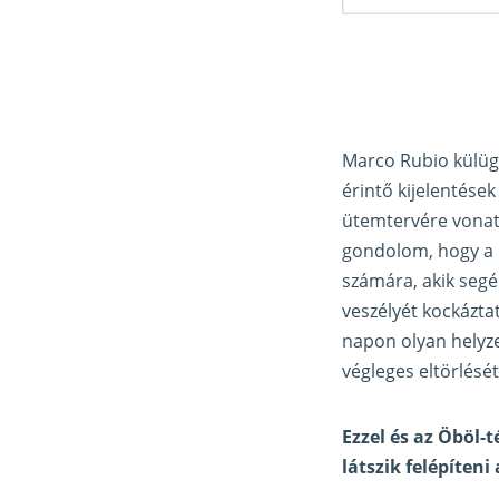
Marco Rubio külügy
érintő kijelentése
ütemtervére vonat
gondolom, hogy a m
számára, akik segél
veszélyét kockázta
napon olyan helyze
végleges eltörlését
Ezzel és az Öböl-
látszik felépíteni