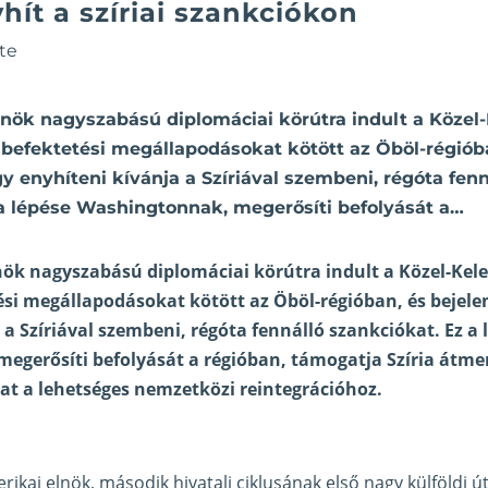
ít a szíriai szankciókon
te
nök nagyszabású diplomáciai körútra indult a Közel-
s befektetési megállapodásokat kötött az Öböl-régiób
gy enyhíteni kívánja a Szíriával szembeni, régóta fenn
 a lépése Washingtonnak, megerősíti befolyását a…
k nagyszabású diplomáciai körútra indult a Közel-Kelet
ési megállapodásokat kötött az Öböl-régióban, és bejele
 a Szíriával szembeni, régóta fennálló szankciókat. Ez a 
egerősíti befolyását a régióban, támogatja Szíria átm
utat a lehetséges nemzetközi reintegrációhoz.
kai elnök, második hivatali ciklusának első nagy külföldi ú