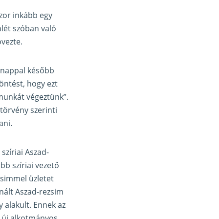
szor inkább egy
nlét szóban való
övezte.
y nappal később
öntést, hogy ezt
 munkát végeztünk”.
örvény szerinti
ani.
szíriai Aszad-
b szíriai vezető
zsimmel üzletet
nált Aszad-rezsim
 alakult. Ennek az
s új alkotmányos