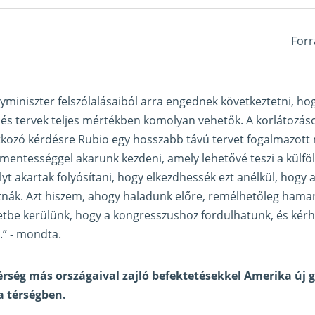
Forr
miniszter felszólalásaiból arra engednek következtetni, ho
k és tervek teljes mértékben komolyan vehetők. A korlátozás
kozó kérdésre Rubio egy hosszabb távú tervet fogalmazott
entességgel akarunk kezdeni, amely lehetővé teszi a külföl
yt akartak folyósítani, hogy elkezdhessék ezt anélkül, hogy 
tnák. Azt hiszem, ahogy haladunk előre, remélhetőleg hama
tbe kerülünk, hogy a kongresszushoz fordulhatunk, és kérh
.” - mondta.
térség más országaival zajló befektetésekkel Amerika új 
 a térségben.