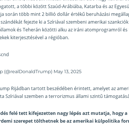
togatott, a többi között Szaúd-Arábiába, Katarba és az Egyesü
ja során több mint 2 billió dollár értékű beruházási megálla
szándékát fejezte ki a Szíriával szembeni amerikai szankciók
 Államok és Teherán közötti alku az iráni atomprogramról és 
ekek kiterjesztésével a régióban.
Iscnd
mp (@realDonaldTrump)
May 13, 2025
rump Rijádban tartott beszédében érintett, amelyet az ame
ta Szíriával szemben a terrorizmus állami szintű támogatásá
és felé tett kifejezetten nagy lépés azt mutatja, hogy a 
demi szerepet tölthetnek be az amerikai külpolitika fo