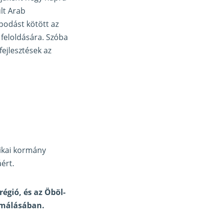
lt Arab
podást kötött az
 feloldására. Szóba
fejlesztések az
rikai kormány
ért.
régió, és az Öböl-
rmálásában.