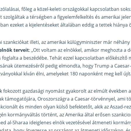
szólalásai, főleg a közel-keleti országokkal kapcsolatban sok
t szolgáltak a térségben a figyelemfelkeltés és amerikai jele
ban ezeket a kijelentéseket általában eddig a tettek hiánya 
iai szankciókat illeti, az amerikai külügyminiszter már néhán
elnök terveit
: „Ott voltam az elnökkel, amikor meghozta a d
is foglalta a beszédébe. Tehát ezzel kapcsolatban előkészítő
dásának ütemezéséről pedig elmondta, hogy Trump a Caesar-t
tványokkal kíván élni, amelyeket 180 naponként meg kell újít
k fokozott gazdasági nyomást gyakorolt az elmúlt években a 
 támogatójára, Oroszországra a Caesar-törvénnyel, ami töb
kcionált és minden olyan külső befektetőt, akik az Aszad-re
én kormányváltás történt, az Amerika által erősen szankcio
d al-Sharaa ideiglenes elnök vezetésével átmeneti kormány
ladata, hogy átvezesse az országot az átmeneti időszakon, é