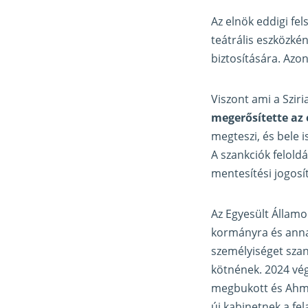
Az elnök eddigi fel
teátrális eszközkén
biztosítására. Azon
Viszont ami a Szir
megerősítette az 
megteszi, és bele 
A szankciók felol
mentesítési jogosí
Az Egyesült Államo
kormányra és annak
személyiséget szan
kötnének. 2024 vég
megbukott és Ahme
új kabinetnek a fe