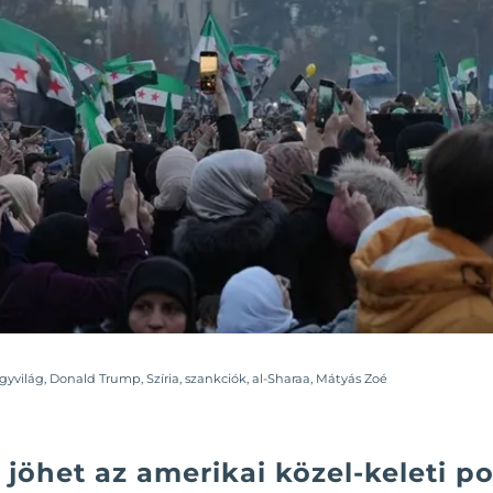
gyvilág
,
Donald Trump
,
Szíria
,
szankciók
,
al-Sharaa
,
Mátyás Zoé
 jöhet az amerikai közel-keleti po