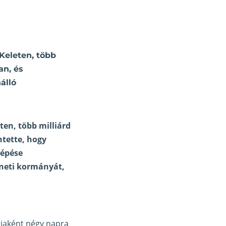
Keleten, több
an, és
álló
en, több milliárd
ntette, hogy
lépése
eneti kormányát,
tjaként négy napra