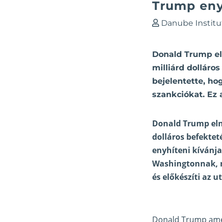
Trump enyh
Danube Institu
Donald Trump el
milliárd dolláro
bejelentette, ho
szankciókat. Ez
Donald Trump elnö
dolláros befektet
enyhíteni kívánja
Washingtonnak, m
és előkészíti az 
Donald Trump ameri