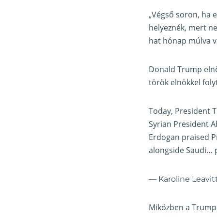
„Végső soron, ha e
helyeznék, mert ne
hat hónap múlva vi
Donald Trump elnö
török elnökkel fol
Today, President 
Syrian President A
Erdogan praised Pr
alongside Saudi…
— Karoline Leavi
Miközben a Trump-k