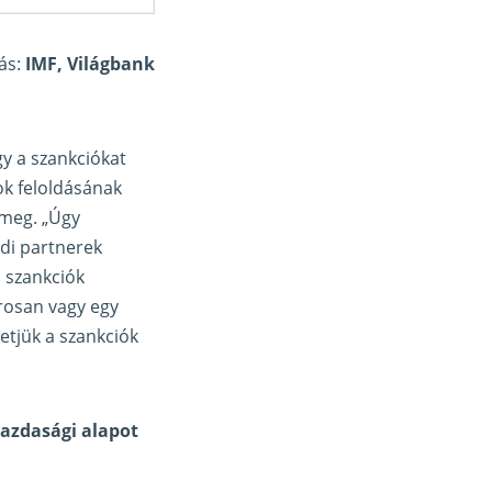
ás:
IMF, Világbank
gy a szankciókat
ok feloldásának
 meg. „Úgy
di partnerek
a szankciók
rosan vagy egy
etjük a szankciók
gazdasági alapot