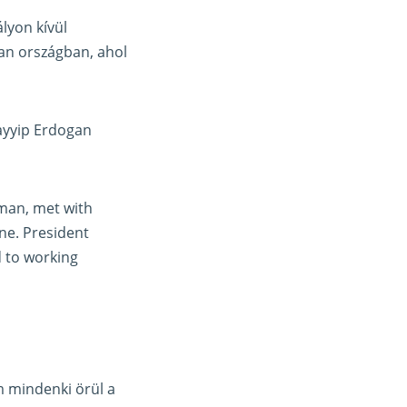
lyon kívül
yan országban, ahol
ayyip Erdogan
man, met with
ne. President
d to working
m mindenki örül a