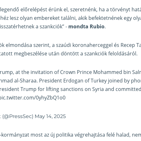
legendő előrelépést érünk el, szeretnénk, ha a törvényt hatá
héz lesz olyan embereket találni, akik befektetnének egy ol
sszatérhetnek a szankciók” -
mondta Rubio
.
k elmondása szerint, a szaúdi koronaherceggel és Recep T
ytatott megbeszélése után döntött a szankciók feloldásáról.
Trump, at the invitation of Crown Prince Mohammed bin Sal
hmad al-Sharaa. President Erdogan of Turkey joined by pho
esident Trump for lifting sanctions on Syria and committe
pic.twitter.com/0yhyZbQ1o0
tt (@PressSec)
May 14, 2025
ormányzat most az új politika végrehajtása felé halad, ne