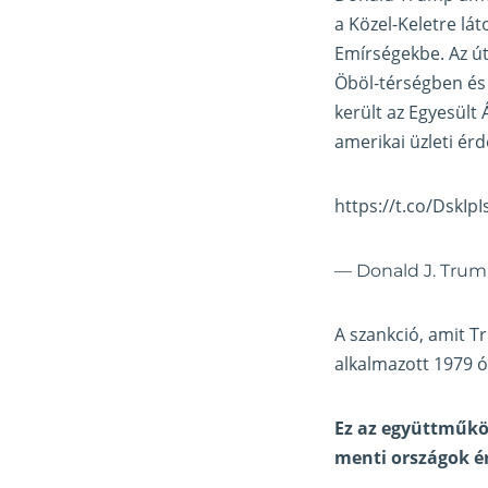
a Közel-Keletre lá
Emírségekbe. Az út
Öböl-térségben és 
került az Egyesült
amerikai üzleti érd
https://t.co/DskIp
— Donald J. Tru
A szankció, amit T
alkalmazott 1979 ó
Ez az együttműköd
menti országok ér