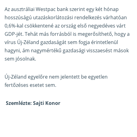
Az ausztráliai Westpac bank szerint egy két hónap
hosszúságú utazáskorlátozási rendelkezés várhatóan
0,6%-kal csökkentené az ország első negyedéves várt
GDP-jét. Tehát más forrásból is megerősíthető, hogy a
vírus Új-Zéland gazdaságát sem fogja érintetlenül
hagyni, ám nagymértékű gazdasági visszaesést mások
sem jósolnak.
Új-Zéland egyelőre nem jelentett be egyetlen
fertőzéses esetet sem.
Szemlézte: Sajti Konor