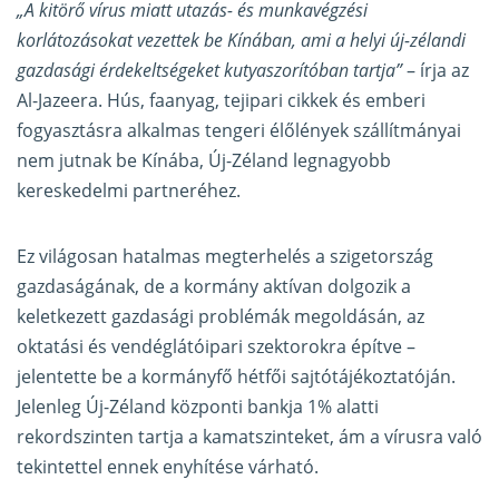
„A kitörő vírus miatt utazás- és munkavégzési
korlátozásokat vezettek be Kínában, ami a helyi új-zélandi
gazdasági érdekeltségeket kutyaszorítóban tartja”
– írja az
Al-Jazeera. Hús, faanyag, tejipari cikkek és emberi
fogyasztásra alkalmas tengeri élőlények szállítmányai
nem jutnak be Kínába, Új-Zéland legnagyobb
kereskedelmi partneréhez.
Ez világosan hatalmas megterhelés a szigetország
gazdaságának, de a kormány aktívan dolgozik a
keletkezett gazdasági problémák megoldásán, az
oktatási és vendéglátóipari szektorokra építve –
jelentette be a kormányfő hétfői sajtótájékoztatóján.
Jelenleg Új-Zéland központi bankja 1% alatti
rekordszinten tartja a kamatszinteket, ám a vírusra való
tekintettel ennek enyhítése várható.