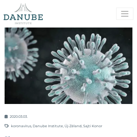
2020.03.03.
koronavírus
,
Danube Institute
,
Új-Zéland
,
Sajti Konor