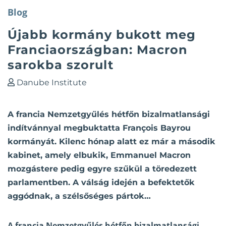
Blog
Újabb kormány bukott meg
Franciaországban: Macron
sarokba szorult
Danube Institute
A francia Nemzetgyűlés hétfőn bizalmatlansági
indítvánnyal megbuktatta François Bayrou
kormányát. Kilenc hónap alatt ez már a második
kabinet, amely elbukik, Emmanuel Macron
mozgástere pedig egyre szűkül a töredezett
parlamentben. A válság idején a befektetők
aggódnak, a szélsőséges pártok…
A francia Nemzetgyűlés hétfőn bizalmatlansági