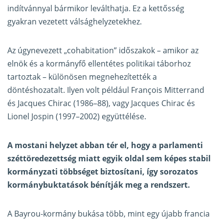
indítvánnyal bármikor leválthatja. Ez a kettősség
gyakran vezetett válsághelyzetekhez.
Az úgynevezett „cohabitation” időszakok – amikor az
elnök és a kormányfő ellentétes politikai táborhoz
tartoztak – különösen megnehezítették a
döntéshozatalt. Ilyen volt például François Mitterrand
és Jacques Chirac (1986–88), vagy Jacques Chirac és
Lionel Jospin (1997–2002) együttélése.
A mostani helyzet abban tér el, hogy a parlamenti
széttöredezettség miatt egyik oldal sem képes stabil
kormányzati többséget biztosítani, így sorozatos
kormánybuktatások bénítják meg a rendszert.
A Bayrou-kormány bukása több, mint egy újabb francia