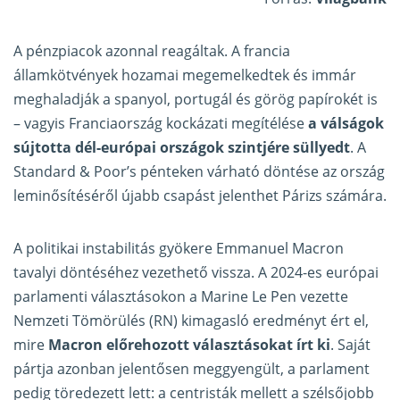
A pénzpiacok azonnal reagáltak. A francia
államkötvények hozamai megemelkedtek és immár
meghaladják a spanyol, portugál és görög papírokét is
– vagyis Franciaország kockázati megítélése
a válságok
sújtotta dél-európai országok szintjére süllyedt
. A
Standard & Poor’s pénteken várható döntése az ország
leminősítéséről újabb csapást jelenthet Párizs számára.
A politikai instabilitás gyökere Emmanuel Macron
tavalyi döntéséhez vezethető vissza. A 2024-es európai
parlamenti választásokon a Marine Le Pen vezette
Nemzeti Tömörülés (RN) kimagasló eredményt ért el,
mire
Macron előrehozott választásokat írt ki
. Saját
pártja azonban jelentősen meggyengült, a parlament
pedig töredezett lett: a centristák mellett a szélsőjobb