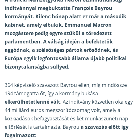
indítvánnyal megbuktatta François Bayrou
kormányát. Kilenc hónap alatt ez már a második
kabinet, amely elbukik, Emmanuel Macron
mozgástere pedig egyre szűkül a töredezett
parlamentben. A válság idején a befektetők
aggódnak, a szélsőséges pártok erősödnek, és
Európa egyik legfontosabb állama újabb politikai
bizonytalanságba süllyed.
364 képviselő szavazott Bayrou ellen, míg mindössze
194 támogatta őt, így a kormány bukása
elkerülhetetlenné vált
. Az indítvány közvetlen oka egy
44 milliárd eurós megszorítócsomag volt, amely a
közkiadások befagyasztását és két munkaszüneti nap
eltörlését is tartalmazta. Bayrou
a szavazás előtt így
fogalmazott: