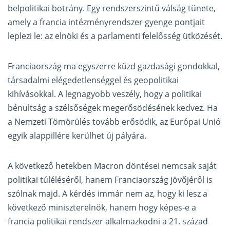
belpolitikai botrány. Egy rendszerszintű válság tünete,
amely a francia intézményrendszer gyenge pontjait
leplezi le: az elnöki és a parlamenti felelősség ütközését.
Franciaország ma egyszerre küzd gazdasági gondokkal,
társadalmi elégedetlenséggel és geopolitikai
kihívásokkal. A legnagyobb veszély, hogy a politikai
bénultság a szélsőségek megerősödésének kedvez. Ha
a Nemzeti Tömörülés tovább erősödik, az Európai Unió
egyik alappillére kerülhet új pályára.
A következő hetekben Macron döntései nemcsak saját
politikai túléléséről, hanem Franciaország jövőjéről is
szólnak majd. A kérdés immár nem az, hogy ki lesz a
következő miniszterelnök, hanem hogy képes-e a
francia politikai rendszer alkalmazkodni a 21. század