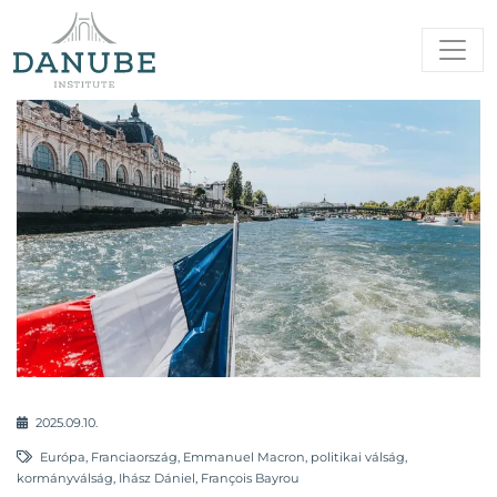
2025.09.10.
Európa
,
Franciaország
,
Emmanuel Macron
,
politikai válság
,
kormányválság
,
Ihász Dániel
,
François Bayrou