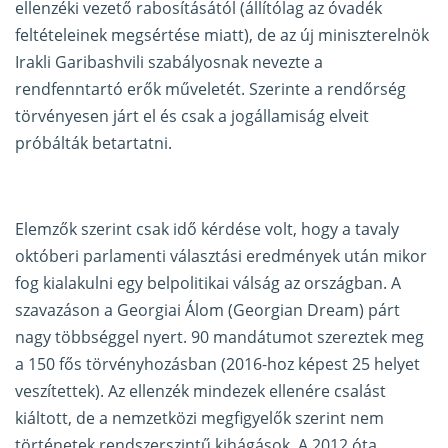
ellenzéki vezető rabosításától (állítólag az óvadék
feltételeinek megsértése miatt), de az új miniszterelnök
Irakli Garibashvili szabályosnak nevezte a
rendfenntartó erők műveletét. Szerinte a rendőrség
törvényesen járt el és csak a jogállamiság elveit
próbálták betartatni.
Elemzők szerint csak idő kérdése volt, hogy a tavaly
októberi parlamenti választási eredmények után mikor
fog kialakulni egy belpolitikai válság az országban. A
szavazáson a Georgiai Álom (Georgian Dream) párt
nagy többséggel nyert. 90 mandátumot szereztek meg
a 150 fős törvényhozásban (2016-hoz képest 25 helyet
veszítettek). Az ellenzék mindezek ellenére csalást
kiáltott, de a nemzetközi megfigyelők szerint nem
történetek rendszerszintű kihágások. A 2012 óta