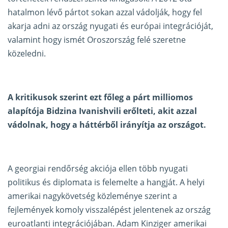
hatalmon lévő pártot sokan azzal vádolják, hogy fel
akarja adni az ország nyugati és európai integrációját,
valamint hogy ismét Oroszország felé szeretne
közeledni.
A kritikusok szerint ezt főleg a párt milliomos
alapítója Bidzina Ivanishvili erőlteti, akit azzal
vádolnak, hogy a háttérből irányítja az országot.
A georgiai rendőrség akciója ellen több nyugati
politikus és diplomata is felemelte a hangját. A helyi
amerikai nagykövetség közleménye szerint a
fejlemények komoly visszalépést jelentenek az ország
euroatlanti integrációjában. Adam Kinziger amerikai