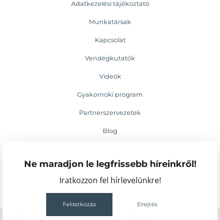
Adatkezelési tájékoztató
Munkatársak
Kapcsolat
Vendégkutatók
Videók
Gyakornoki program
Partnerszervezetek
Blog
Médiamegjelenések
Ne maradjon le legfrissebb híreinkről!
Események
Iratkozzon fel hírlevelünkre!
Feliratkozás
Elrejtés
2
56