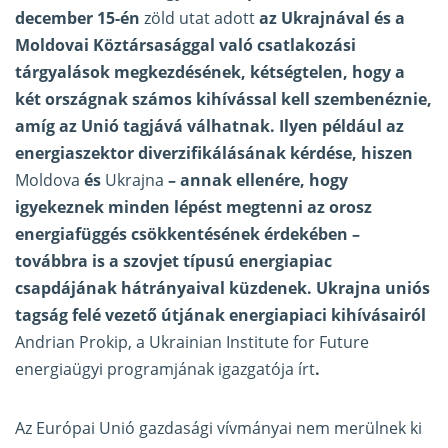
december 15-én
zöld utat adott
az Ukrajnával és a
Moldovai Köztársasággal való csatlakozási
tárgyalások megkezdésének, kétségtelen, hogy a
két országnak számos kihívással kell szembenéznie,
amíg az Unió tagjává válhatnak. Ilyen például az
energiaszektor diverzifikálásának kérdése, hiszen
Moldova
és
Ukrajna
– annak ellenére, hogy
igyekeznek minden lépést megtenni az orosz
energiafüggés csökkentésének érdekében –
továbbra is a szovjet típusú energiapiac
csapdájának hátrányaival küzdenek. Ukrajna uniós
tagság felé vezető útjának energiapiaci kihívásairól
Andrian Prokip, a Ukrainian Institute for Future
energiaügyi programjának igazgatója írt
.
Az Európai Unió gazdasági vívmányai nem merülnek ki