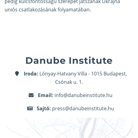
pedig kulcsfontosságú szerepet játszanak Ukrajna
uniós csatlakozásának folyamatában.
Danube Institute
Iroda:
Lónyay-Hatvany Villa - 1015 Budapest,
Csónak u. 1.
Email:
info@danubeinstitute.hu
Sajtó:
press@danubeinstitute.hu