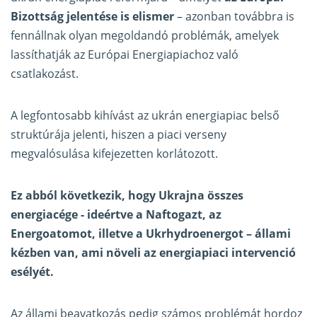
Bizottság jelentése is elismer
– azonban továbbra is
fennállnak olyan megoldandó problémák, amelyek
lassíthatják az Európai Energiapiachoz való
csatlakozást.
A legfontosabb kihívást az ukrán energiapiac belső
struktúrája jelenti, hiszen a piaci verseny
megvalósulása kifejezetten korlátozott.
Ez abból következik, hogy Ukrajna összes
energiacége - ideértve a Naftogazt, az
Energoatomot, illetve a Ukrhydroenergot – állami
kézben van, ami növeli az energiapiaci intervenció
esélyét.
Az állami beavatkozás pedig számos problémát hordoz