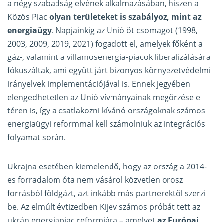
a négy szabadság elvének alkalmazásában, hiszen a
Közös Piac
olyan területeket is szabályoz, mint az
energiaügy
. Napjainkig az Unió öt csomagot (1998,
2003, 2009, 2019, 2021) fogadott el, amelyek főként a
gáz-, valamint a villamosenergia-piacok liberalizálására
fókuszáltak, ami együtt járt bizonyos környezetvédelmi
irányelvek implementációjával is. Ennek jegyében
elengedhetetlen az Unió vívmányainak megőrzése e
téren is, így a csatlakozni kívánó országoknak számos
energiaügyi reformmal kell számolniuk az integrációs
folyamat során.
Ukrajna esetében kiemelendő, hogy az ország a 2014-
es forradalom óta nem vásárol közvetlen orosz
forrásból földgázt, azt inkább más partnerektől szerzi
be. Az elmúlt évtizedben Kijev számos próbát tett az
ukrán energiapiac reformjára – amelyet
az Európai