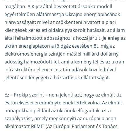
magában. A Kijev által bevezetett ársapka-modell
egyértelműen alátámasztja Ukrajna energiapiacának
hiányosságait: mivel az csökkenteni hivatott a piaci
kilengések keresleti oldalra gyakorolt hatásait, az állam
által felhalmozott adóssághoz is hozzájárult. Jelenleg az
ukrán energiapiacon a földgáz esetében öt, míg az
elektromos energia szintjén másfél milliárd dollárnyi
adósság halmozódott fel, ami a kemény tél és az ukrán
infrastruktúra elleni orosz támadások közeledtével
jelentősen fenyegeti a háztartások ellátottságát.
Ez – Prokip szerint – nem jelenti azt, hogy az elmúlt tíz
év törekvései eredménytelenek lettek volna. Az elmúlt
hónapokban például az ukránok elfogadták azt a
szabályozást, amely megkönnyíti az európai piacon
alkalmazott REMIT (Az Európai Parlament és Tanács