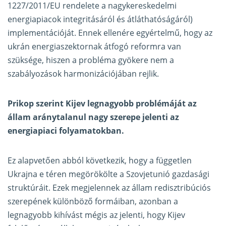
1227/2011/EU rendelete a nagykereskedelmi
energiapiacok integritásáról és átláthatóságáról)
implementációját. Ennek ellenére egyértelmű, hogy az
ukrán energiaszektornak átfogó reformra van
szüksége, hiszen a probléma gyökere nem a
szabályozások harmonizációjában rejlik.
Prikop szerint Kijev legnagyobb problémáját az
állam aránytalanul nagy szerepe jelenti az
energiapiaci folyamatokban.
Ez alapvetően abból következik, hogy a független
Ukrajna e téren megörökölte a Szovjetunió gazdasági
struktúráit. Ezek megjelennek az állam redisztribúciós
szerepének különböző formáiban, azonban a
legnagyobb kihívást mégis az jelenti, hogy Kijev