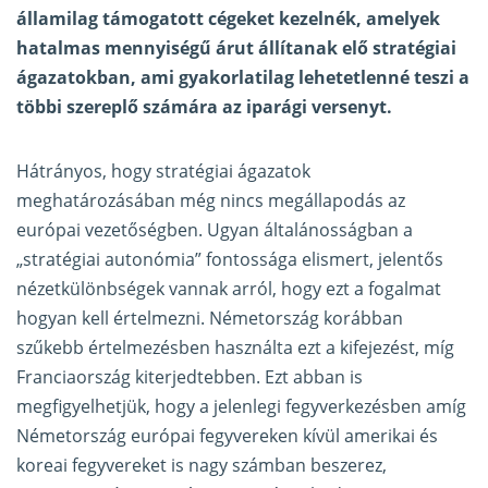
államilag támogatott cégeket kezelnék, amelyek
hatalmas mennyiségű árut állítanak elő stratégiai
ágazatokban, ami gyakorlatilag lehetetlenné teszi a
többi szereplő számára az iparági versenyt.
Hátrányos, hogy stratégiai ágazatok
meghatározásában még nincs megállapodás az
európai vezetőségben. Ugyan általánosságban a
„stratégiai autonómia” fontossága elismert, jelentős
nézetkülönbségek vannak arról, hogy ezt a fogalmat
hogyan kell értelmezni. Németország korábban
szűkebb értelmezésben használta ezt a kifejezést, míg
Franciaország kiterjedtebben. Ezt abban is
megfigyelhetjük, hogy a jelenlegi fegyverkezésben amíg
Németország európai fegyvereken kívül amerikai és
koreai fegyvereket is nagy számban beszerez,