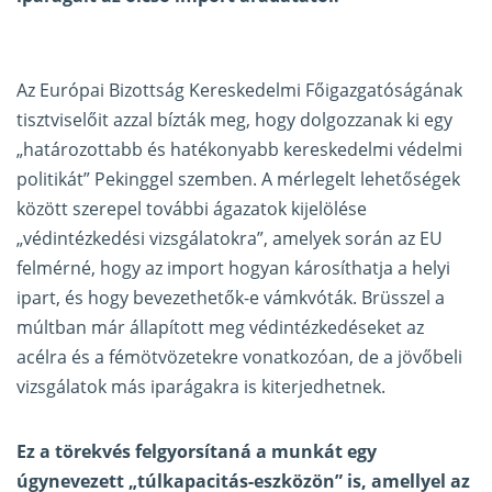
Az Európai Bizottság Kereskedelmi Főigazgatóságának
tisztviselőit azzal bízták meg, hogy dolgozzanak ki egy
„határozottabb és hatékonyabb kereskedelmi védelmi
politikát” Pekinggel szemben. A mérlegelt lehetőségek
között szerepel további ágazatok kijelölése
„védintézkedési vizsgálatokra”, amelyek során az EU
felmérné, hogy az import hogyan károsíthatja a helyi
ipart, és hogy bevezethetők-e vámkvóták. Brüsszel a
múltban már állapított meg védintézkedéseket az
acélra és a fémötvözetekre vonatkozóan, de a jövőbeli
vizsgálatok más iparágakra is kiterjedhetnek.
Ez a törekvés felgyorsítaná a munkát egy
úgynevezett „túlkapacitás-eszközön” is, amellyel az