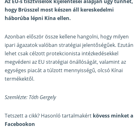
Az EU-s tisztviselők kijelentései alapján úgy tűnhet,
hogy Brüsszel most készen áll kereskedelmi
háborúba lépni Kína ellen.
Azonban először össze kellene hangolni, hogy milyen
ipari ágazatok valóban stratégiai jelentőségűek. Ezután
lehet csak célzott protekcionista intézkedésekkel
megvédeni az EU stratégiai önállóságát, valamint az
egységes piacát a túlzott mennyisségű, olcsó Kínai
termékektől.
Szemlézte: Tóth Gergely
Tetszett a cikk? Hasonló tartalmakért
kövess minket a
Facebookon