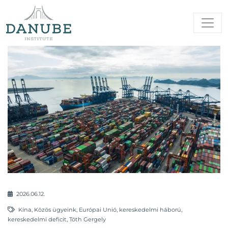
2026.06.12.
Kína
,
Közös ügyeink
,
Európai Unió
,
kereskedelmi háború
,
kereskedelmi deficit
,
Tóth Gergely