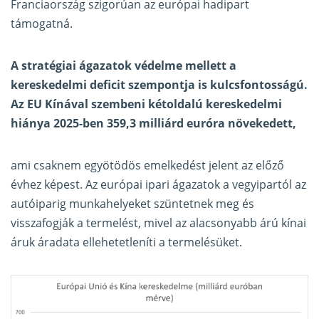
Franciaország szigorúan az európai hadipart
támogatná.
A stratégiai ágazatok védelme mellett a
kereskedelmi deficit szempontja is kulcsfontosságú.
Az EU Kínával szembeni kétoldalú kereskedelmi
hiánya 2025-ben 359,3 milliárd euróra növekedett,
ami csaknem egyötödös emelkedést jelent az előző
évhez képest. Az európai ipari ágazatok a vegyipartól az
autóiparig munkahelyeket szüntetnek meg és
visszafogják a termelést, mivel az alacsonyabb árú kínai
áruk áradata ellehetetleníti a termelésüket.