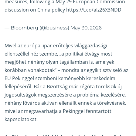
measures, following a May 29 European Commission
discussion on China policy
https://t.co/aIz26X3NDD
— Bloomberg (@business)
May 30, 2026
Mivel az európai ipar erőteljes világgazdasági
ellenszéllel néz szembe, „a politikai étvágy most
megjöhet néhány olyan tagállamban is, amelyek
korábban vonakodtak” – mondta az egyik tisztviselő az
EU Pekinggel szembeni keményebb kereskedelmi
fellépéséről. Bár a Bizottság már régóta törekszik új
jogosultságok megszerzésére a probléma kezelésére,
néhány főváros aktívan ellenállt ennek a törekvésnek,
mivel az megzavarhatja a Pekinggel fenntartott
kapcsolatokat.