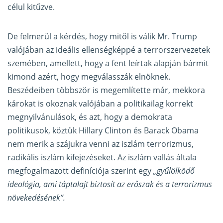
célul kitűzve.
De felmerül a kérdés, hogy mitől is válik Mr. Trump
valójában az ideális ellenségképpé a terrorszervezetek
szemében, amellett, hogy a fent leírtak alapján bármit
kimond azért, hogy megválasszák elnöknek.
Beszédeiben többször is megemlítette már, mekkora
károkat is okoznak valójában a politikailag korrekt
megnyilvánulások, és azt, hogy a demokrata
politikusok, köztük Hillary Clinton és Barack Obama
nem merik a szájukra venni az iszlám terrorizmus,
radikális iszlám kifejezéseket. Az iszlám vallás általa
megfogalmazott definíciója szerint egy
„gyűlölködő
ideológia, ami táptalajt biztosít az erőszak és a terrorizmus
növekedésének”.