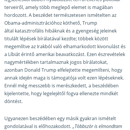
terveiről, amely több meglepő elemet is magában
hordozott. A beszédet természetesen ismételten az
Obama-adminisztrációhoz köthető, Trump
által katasztrofális hibáknak és a gyengeség jeleinek
titulált lépések bírálatával kezdte; többek között
megemlítve az Irakból való elhamarkodott kivonulást és
a Líbiát érintő amerikai beavatkozást. Ezen észrevételek
nagymértékben tartalmaznak jogos bírálatokat,
azonban Donald Trump elfelejtette megemlíteni, hogy
annak idején maga is támogatója volt ezen lépéseknek.
Ennél még messzebb is merészkedett, a beszédében
kijelentette, hogy legelejétől fogva ellenezte mindkét
döntést.
Ugyanezen beszédében egy másik gyakran ismételt
gondolatával is előhozakodott
. „Többször is elmondtam