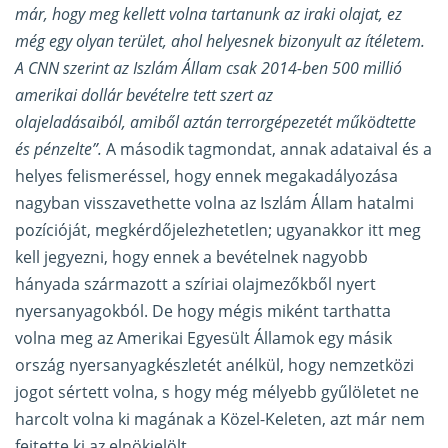
már, hogy meg kellett volna tartanunk az iraki olajat, ez
még egy olyan terület, ahol helyesnek bizonyult az ítéletem.
A CNN szerint az Iszlám Állam csak 2014-ben 500 millió
amerikai dollár bevételre tett szert az
olajeladásaiból, amiből aztán terrorgépezetét működtette
és pénzelte”.
A második tagmondat, annak adataival és a
helyes felismeréssel, hogy ennek megakadályozása
nagyban visszavethette volna az Iszlám Állam hatalmi
pozícióját, megkérdőjelezhetetlen; ugyanakkor itt meg
kell jegyezni, hogy ennek a bevételnek nagyobb
hányada származott a szíriai olajmezőkből nyert
nyersanyagokból. De hogy mégis miként tarthatta
volna meg az Amerikai Egyesült Államok egy másik
ország nyersanyagkészletét anélkül, hogy nemzetközi
jogot sértett volna, s hogy még mélyebb gyűlöletet ne
harcolt volna ki magának a Közel-Keleten, azt már nem
fejtette ki az elnökjelölt.