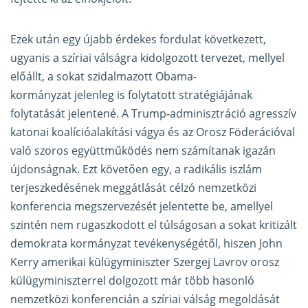
Ezek után egy újabb érdekes fordulat következett,
ugyanis a szíriai válságra kidolgozott tervezet, mellyel
előállt, a sokat szidalmazott Obama-
kormányzat jelenleg is folytatott stratégiájának
folytatását jelentené. A Trump-adminisztráció agresszív
katonai koalícióalakítási vágya és az Orosz Föderációval
való szoros együttműködés nem számítanak igazán
újdonságnak. Ezt követően egy, a radikális iszlám
terjeszkedésének meggátlását célzó nemzetközi
konferencia megszervezését jelentette be, amellyel
szintén nem rugaszkodott el túlságosan a sokat kritizált
demokrata kormányzat tevékenységétől, hiszen John
Kerry amerikai külügyminiszter Szergej Lavrov orosz
külügyminiszterrel dolgozott már több hasonló
nemzetközi konferencián a szíriai válság megoldását