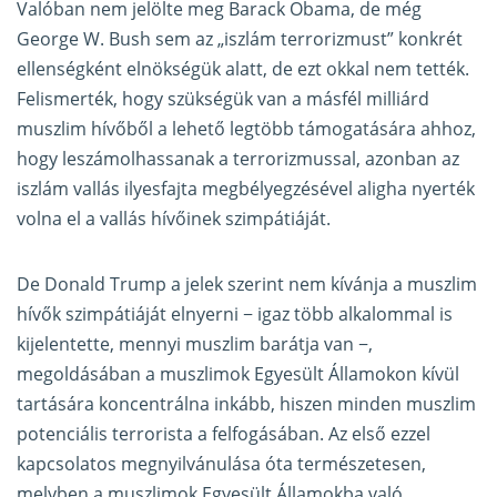
Valóban nem jelölte meg Barack Obama, de még
George W. Bush sem az „iszlám terrorizmust” konkrét
ellenségként elnökségük alatt, de ezt okkal nem tették.
Felismerték, hogy szükségük van a másfél milliárd
muszlim hívőből a lehető legtöbb támogatására ahhoz,
hogy leszámolhassanak a terrorizmussal, azonban az
iszlám vallás ilyesfajta megbélyegzésével aligha nyerték
volna el a vallás hívőinek szimpátiáját.
De Donald Trump a jelek szerint nem kívánja a muszlim
hívők szimpátiáját elnyerni − igaz több alkalommal is
kijelentette, mennyi muszlim barátja van
−
,
megoldásában a muszlimok Egyesült Államokon kívül
tartására koncentrálna inkább, hiszen minden muszlim
potenciális terrorista a felfogásában. Az első ezzel
kapcsolatos megnyilvánulása óta természetesen,
melyben a muszlimok Egyesült Államokba való