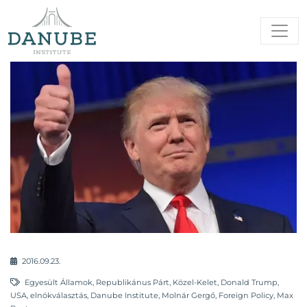
2016.09.23.
Egyesült Államok
,
Republikánus Párt
,
Közel-Kelet
,
Donald Trump
,
USA
,
elnökválasztás
,
Danube Institute
,
Molnár Gergő
,
Foreign Policy
,
Max