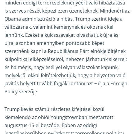
minden eddigi terrorcselekményéért való hibáztatása
is szerves részét képezi ezen üzeneteknek. Mindenért az
Obama adminisztráció a hibás, Trump szerint ideje a
változásnak, valamint keménynek és okosnak kell
lennünk. Ezeket a kulcsszavakat olvashatjuk újra és
újra, azonban amennyiben pontosabb képet
szeretnénk kapni a Republikánus Párt elnökjelöltjének
külpolitikai elképzeléseiről, nehezen járhatunk sikerrel;
és ha mégis, nagy eséllyel olyan válaszokat kapunk,
melyekről okkal feltételezhetjük, hogy a helyzeten való
javítás helyett tovább fogják rontani azt − írja a Foreign
Policy szerzője.
Trump kevés számú részletes kifejtései közül
kiemelendő az ohiói Youngstownban megtartott
augusztus 15-ei beszéde. Ebben az eddigi
legszéleskörűbben nyilatkozott terrorellenes politikai