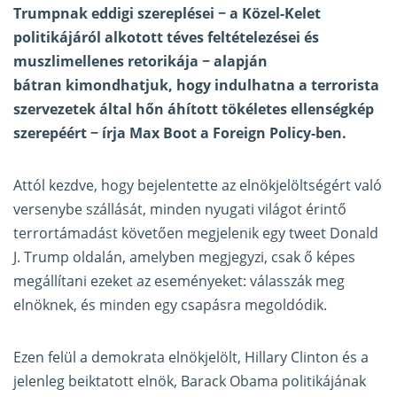
Trumpnak eddigi szereplései − a Közel-Kelet
politikájáról alkotott téves feltételezései és
muszlimellenes retorikája − alapján
bátran kimondhatjuk, hogy indulhatna a terrorista
szervezetek által hőn áhított tökéletes ellenségkép
szerepéért − írja Max Boot a
Foreign Policy-ben
.
Attól kezdve, hogy bejelentette az elnökjelöltségért való
versenybe szállását, minden nyugati világot érintő
terrortámadást követően megjelenik egy tweet Donald
J. Trump oldalán, amelyben megjegyzi, csak ő képes
megállítani ezeket az eseményeket: válasszák meg
elnöknek, és minden egy csapásra megoldódik.
Ezen felül a demokrata elnökjelölt, Hillary Clinton és a
jelenleg beiktatott elnök, Barack Obama politikájának