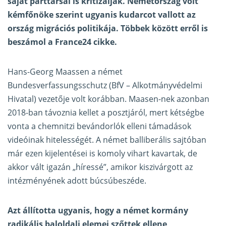
saját párttársai is kritizálják. Németország volt
kémfőnöke szerint ugyanis kudarcot vallott az
ország migrációs politikája. Többek között
erről is
beszámol a France24 cikke.
Hans-Georg Maassen a német
Bundesverfassungsschutz (BfV – Alkotmányvédelmi
Hivatal) vezetője volt korábban. Maasen-nek azonban
2018-ban távoznia kellet a posztjáról, mert kétségbe
vonta a chemnitzi bevándorlók elleni támadások
videóinak hitelességét. A német balliberális sajtóban
már ezen kijelentései is komoly vihart kavartak, de
akkor vált igazán „híressé”, amikor kiszivárgott az
intézményének adott búcsúbeszéde.
Azt állította ugyanis, hogy a német kormány
radikális baloldali elemei szőttek ellene