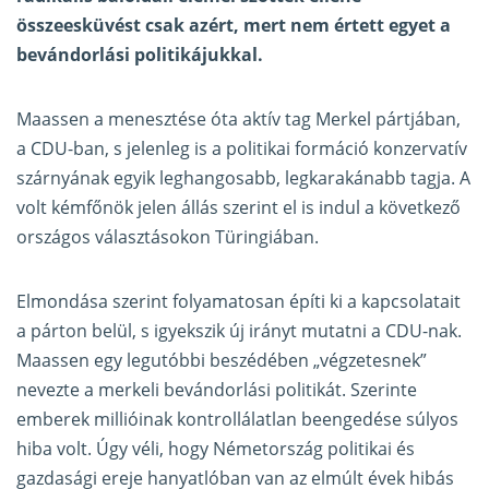
összeesküvést csak azért, mert nem értett egyet a
bevándorlási politikájukkal.
Maassen a menesztése óta aktív tag Merkel pártjában,
a CDU-ban, s jelenleg is a politikai formáció konzervatív
szárnyának egyik leghangosabb, legkarakánabb tagja. A
volt kémfőnök jelen állás szerint el is indul a következő
országos választásokon Türingiában.
Elmondása szerint folyamatosan építi ki a kapcsolatait
a párton belül, s igyekszik új irányt mutatni a CDU-nak.
Maassen egy legutóbbi beszédében „végzetesnek”
nevezte a merkeli bevándorlási politikát. Szerinte
emberek millióinak kontrollálatlan beengedése súlyos
hiba volt. Úgy véli, hogy Németország politikai és
gazdasági ereje hanyatlóban van az elmúlt évek hibás