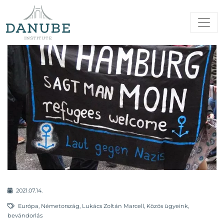
2021.07.14.
Európa
,
Németország
,
Lukács Zoltán Marcell
,
Közös ügyeink
,
bevándorlás