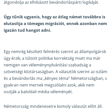
átgondolja az elhibázott bevándorláspárti logikáját.
Úgy tűnik ugyanis, hogy az átlag német továbbra is
elutasítja a tömeges migrációt, ennek azonban nem
igazán tud hangot adni.
Egy nemrég készített
felmérés szerint
az állampolgárok
úgy érzik, a túlzott politikai korrektség miatt ma már
nemigen van véleménynyilvánítási szabadság a
szövetségi köztársaságban. A választók szerint az iszlám
és a bevándorlás ma „kényes téma” Németországban, s
gyakran nem mernek megszólalni azok, akik nem
osztják a baloldali média véleményét.
Németország mindenesetre komoly válaszút előtt áll.