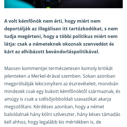
A volt kémfőnök nem érti, hogy miért nem
deportálják az illegálisan itt tartózkodókat, s nem
tudja megérteni, hogy a többi politikus miért nem
látja: csak a németeknek okoznak szenvedést és
kárt az elhibázott bevándorláspolitikával.
Massen kommentjei természetesen komoly kritikát
jelenteken a Merkel-érával szemben. Sokan azonban
megpróbálják lekicsinyíteni az észrevételeit, mondván
mindezek csak egy bukott kémfőnöktől származnak, és
amúgy is csak a szélsőjobboldali szavazókat akarja
megszólítani. Kérdéses azonban, hogy a német
baloldalnak hány kölni szilveszter, hány késes támadás
kell ahhoz, hogy legalább kis mértékben is, de