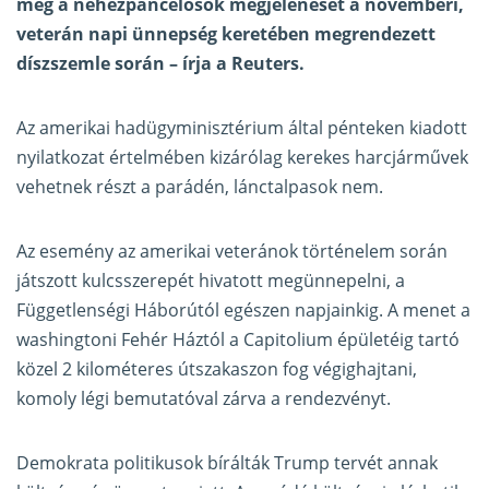
meg a nehézpáncélosok megjelenését a novemberi,
veterán napi ünnepség keretében megrendezett
díszszemle során – írja a Reuters.
Az amerikai hadügyminisztérium által pénteken kiadott
nyilatkozat értelmében kizárólag kerekes harcjárművek
vehetnek részt a parádén, lánctalpasok nem.
Az esemény az amerikai veteránok történelem során
játszott kulcsszerepét hivatott megünnepelni, a
Függetlenségi Háborútól egészen napjainkig. A menet a
washingtoni Fehér Háztól a Capitolium épületéig tartó
közel 2 kilométeres útszakaszon fog végighajtani,
komoly légi bemutatóval zárva a rendezvényt.
Demokrata politikusok bírálták Trump tervét annak