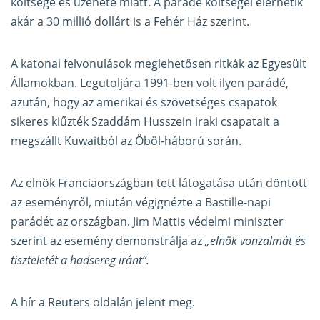
költsége és üzenete miatt. A parádé költségei elérhetik
akár a 30 millió dollárt is a Fehér Ház szerint.
A katonai felvonulások meglehetősen ritkák az Egyesült
Államokban. Legutoljára 1991-ben volt ilyen parádé,
azután, hogy az amerikai és szövetséges csapatok
sikeres kiűzték Szaddám Husszein iraki csapatait a
megszállt Kuwaitból az Öböl-háború során.
Az elnök Franciaországban tett látogatása után döntött
az eseményről, miután végignézte a Bastille-napi
parádét az országban. Jim Mattis védelmi miniszter
szerint az esemény demonstrálja az
„elnök vonzalmát és
tiszteletét a hadsereg iránt”.
A hír
a Reuters oldalán jelent meg
.