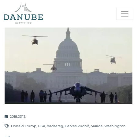
2018.03.13.
Donald Trump
,
USA
,
hadsereg
,
Berkes Rudolf
,
parádé
,
Washington