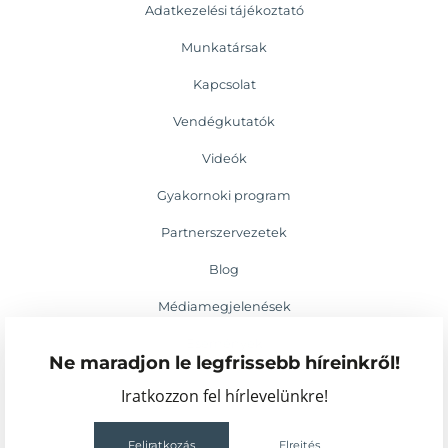
Adatkezelési tájékoztató
Munkatársak
Kapcsolat
Vendégkutatók
Videók
Gyakornoki program
Partnerszervezetek
Blog
Médiamegjelenések
Események
Ne maradjon le legfrissebb híreinkről!
Iratkozzon fel hírlevelünkre!
Feliratkozás
Elrejtés