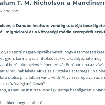
Calum T. M. Nicholson a Mandiner
 Nicholson
olson, a Danube Institute vendégkutatója beszélgete
ól, migrációról és a közösségi média szerepéről ezek
 olyan szintű negatív spirálba került, hogy a természeti kata
el, gyors kormányzati intézkedésekkel akadályozható meg – 
lanul borús klímajelentésében. Mi vár Európára, ha az ivóvíz
att elindulnak fekete Afrika és a Közel-Kelet tömegei? Valób
őtti utolsó pillanatban van a Föld? Milyen szerepe van az e
an a közösségi médiának?
son, a Danube Institute vendégkutatója beszélgetett a Mand
ábbi cikken megtekinthető: