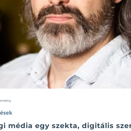
lemény
ések
i média egy szekta, digitális sz