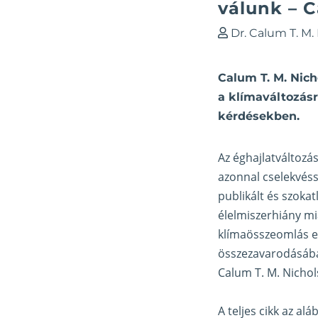
válunk – 
Dr. Calum T. M.
Calum T. M. Nich
a klímaváltozásr
kérdésekben.
Az éghajlatváltozás
azonnal cselekvéss
publikált és szokat
élelmiszerhiány mi
klímaösszeomlás el
összezavarodásáb
Calum T. M. Nichol
A teljes cikk az al