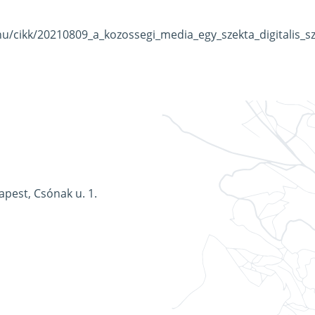
hu/cikk/20210809_a_kozossegi_media_egy_szekta_digitalis
apest, Csónak u. 1.