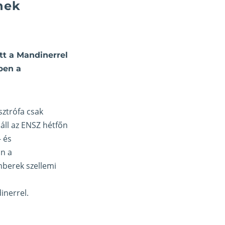
nek
tt a Mandinerrel
ben a
sztrófa csak
áll az ENSZ hétfőn
- és
an a
mberek szellemi
inerrel.