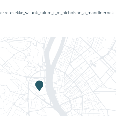
_szerzetesekke_valunk_calum_t_m_nicholson_a_mandinernek