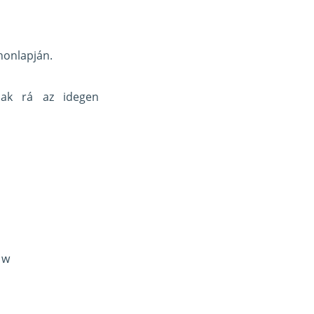
honlapján.
nak rá az idegen
1w