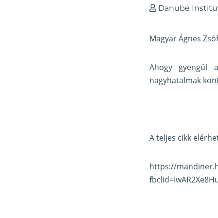
Danube Institu
Magyar Ágnes Zsófi
Ahogy gyengül a
nagyhatalmak kont
A teljes cikk elérhe
https://mandiner.
fbclid=IwAR2Xe8