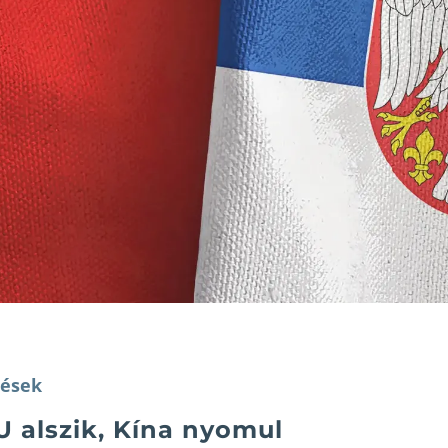
ések
U alszik, Kína nyomul