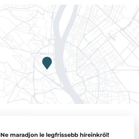
Adatkezelési tájékoztató
Vendégkutatók
Ne maradjon le legfrissebb híreinkről!