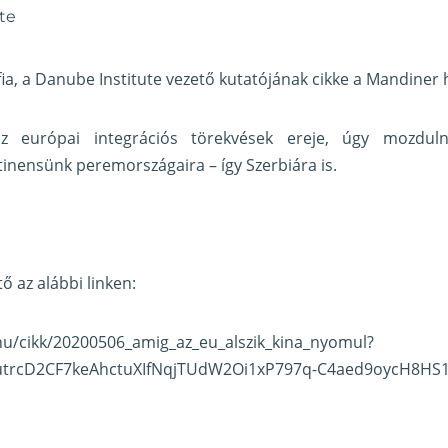
te
a, a Danube Institute vezető kutatójának cikke a Mandiner 
z európai integrációs törekvések ereje, úgy mozdul
inensünk peremországaira – így Szerbiára is.
tő az alábbi linken:
hu/cikk/20200506_amig_az_eu_alszik_kina_nyomul?
HutrcD2CF7keAhctuXIfNqjTUdW2Oi1xP797q-C4aed9oycH8HS