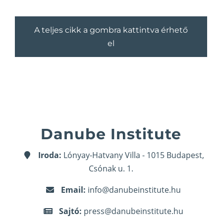
A teljes cikk a gombra kattintva érhető
el
Danube Institute
Iroda:
Lónyay-Hatvany Villa - 1015 Budapest,
Csónak u. 1.
Email:
info@danubeinstitute.hu
Sajtó:
press@danubeinstitute.hu