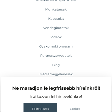
Adatkezelési tájékoztató
Munkatársak
Kapcsolat
Vendégkutatók
Videók
Gyakornoki program
Partnerszervezetek
Blog
Médiamegjelenések
Események
Ne maradjon le legfrissebb híreinkről!
Iratkozzon fel hírlevelünkre!
Feliratkozás
Elrejtés