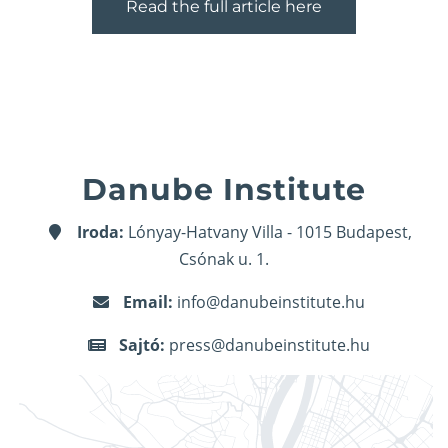
Read the full article here
Danube Institute
Iroda:
Lónyay-Hatvany Villa - 1015 Budapest,
Csónak u. 1.
Email:
info@danubeinstitute.hu
Sajtó:
press@danubeinstitute.hu