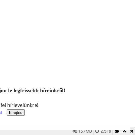
n le legfrissebb híreinkről!
fel hírlevelünkre!
ás
Elrejtés
157MB
2.51s