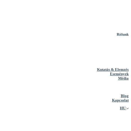
Rólunk
Kutatás & Elemzés
Események
Média
Blog
Kapcsolat
HU