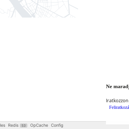
Ne maradjo
Iratkozzon 
Feliratkoz
les
Redis
OpCache
Config
53