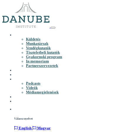
Küldetés
Munkatársak
Vendégkutatók
Tiszteletbeli kutatók
Gyakornoki program
In memoriam
Partnerszervezetek
Podcasts
Videók
Médiamegjelenések
Válassz nyelvet
English
Magyar