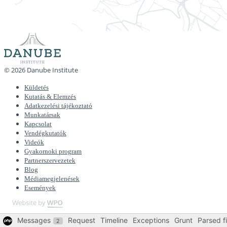
© 2026 Danube Institute
Küldetés
Kutatás & Elemzés
Adatkezelési tájékoztató
Munkatársak
Kapcsolat
Vendégkutatók
Videók
Gyakornoki program
Partnerszervezetek
Blog
Médiamegjelenések
Események
Messages
Request
Timeline
Exceptions
Grunt
Parsed fi
2