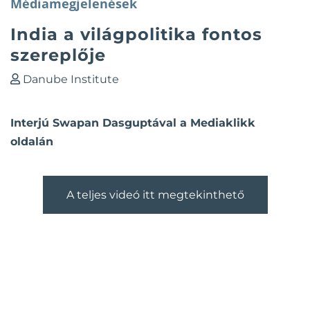
Médiamegjelenések
India a világpolitika fontos
szereplője
Danube Institute
Interjú Swapan Dasguptával a Mediaklikk
oldalán
A teljes videó itt megtekinthető