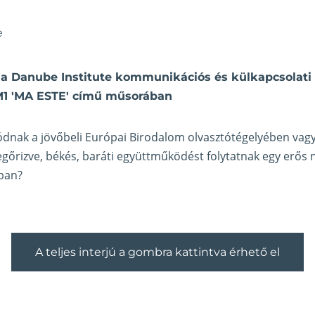
e
 a Danube Institute kommunikációs és külkapcsolati 
 M1 'MA ESTE' című műsorában
ódnak a jövőbeli Európai Birodalom olvasztótégelyében vag
gőrizve, békés, baráti együttműködést folytatnak egy erős
ban?
A teljes interjú a gombra kattintva érhető el