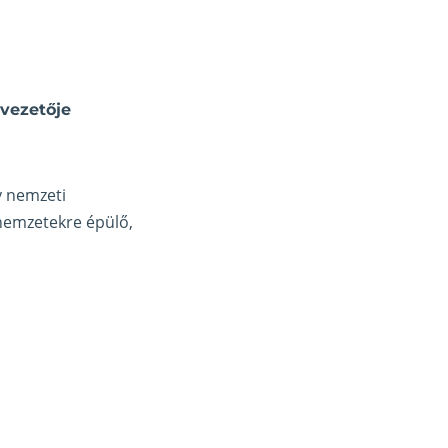
vezetője
y nemzeti
 nemzetekre épülő,