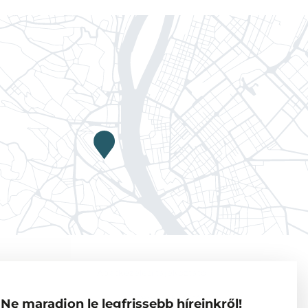
Adatkezelési tájékoztató
Vendégkutatók
Ne maradjon le legfrissebb híreinkről!