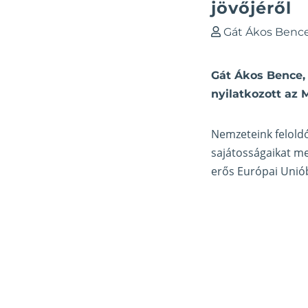
jövőjéről
Gát Ákos Benc
Gát Ákos Bence,
nyilatkozott az
Nemzeteink felold
sajátosságaikat me
erős Európai Unió