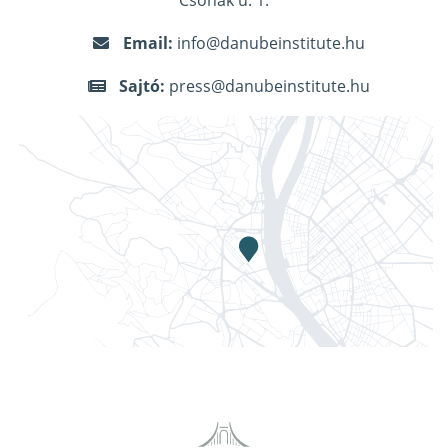
Csónak u. 1.
Email:
info@danubeinstitute.hu
Sajtó:
press@danubeinstitute.hu