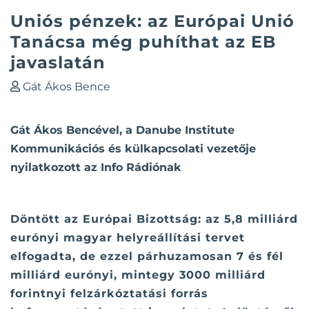
Uniós pénzek: az Európai Unió
Tanácsa még puhíthat az EB
javaslatán
Gát Ákos Bence
Gát Ákos Bencével, a Danube Institute
Kommunikációs és külkapcsolati vezetője
nyilatkozott az Info Rádiónak
Döntött az Európai Bizottság: az 5,8 milliárd
eurónyi magyar helyreállítási tervet
elfogadta, de ezzel párhuzamosan 7 és fél
milliárd eurónyi, mintegy 3000 milliárd
forintnyi felzárkóztatási forrás