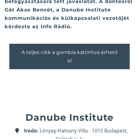
befagyasztására tett javaslatot. A döntésről
Gát Ákos Bencét, a Danube Institute
kommunikációs és külkapcsolati vezetőjét
kérdezte az Info Rádió.
A teljes cikk a gombra kattintva érhető
el
Danube Institute
Iroda:
Lónyay-Hatvany Villa - 1015 Budapest,