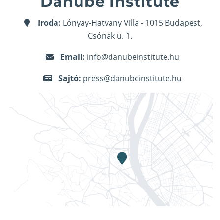
Danube Institute
Iroda:
Lónyay-Hatvany Villa - 1015 Budapest,
Csónak u. 1.
Email:
info@danubeinstitute.hu
Sajtó:
press@danubeinstitute.hu