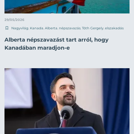
29/05/2026
Nagyvilág
,
Kanada
,
Alberta
,
népszavazás
,
Tóth Gergely
,
elszakadás
Alberta népszavazást tart arról, hogy
Kanadában maradjon-e