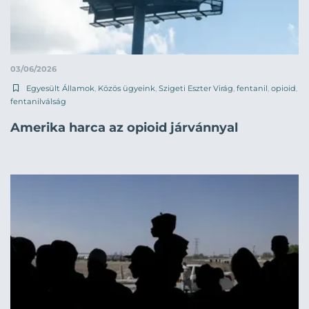
03/06/2026
Egyesült Államok
,
Közös ügyeink
,
Szigeti Eszter Virág
,
fentanil
,
opioid
,
fentanilválság
Amerika harca az opioid járvánnyal