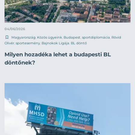
04/06/2026
Magyarország
,
Közös ügyeink
,
Budapest
,
sportdiplomácia
,
Rövid
Olivér
,
sportesemény
,
Bajnokok Ligája
,
BL döntő
Milyen hozadéka lehet a budapesti BL
döntőnek?