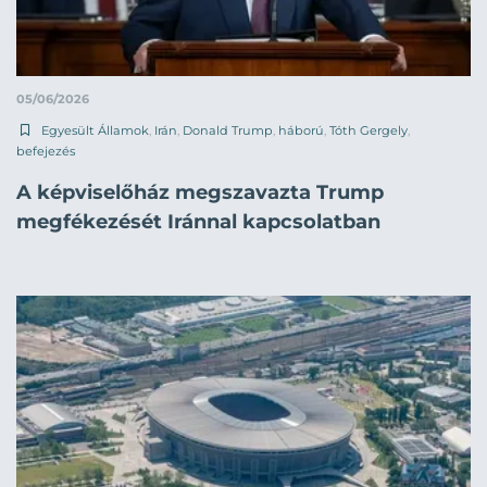
05/06/2026
Egyesült Államok
,
Irán
,
Donald Trump
,
háború
,
Tóth Gergely
,
befejezés
A képviselőház megszavazta Trump
megfékezését Iránnal kapcsolatban