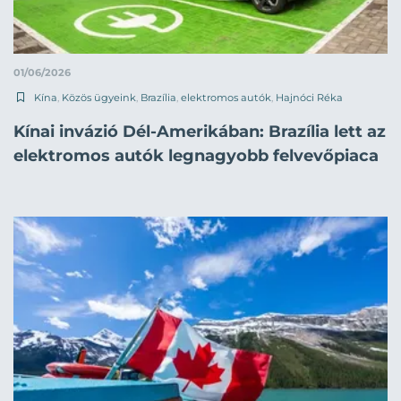
01/06/2026
Kína
,
Közös ügyeink
,
Brazília
,
elektromos autók
,
Hajnóci Réka
Kínai invázió Dél-Amerikában: Brazília lett az
elektromos autók legnagyobb felvevőpiaca