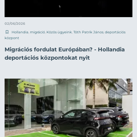
02/06/2026
Hollandia
,
migráció
,
Közös ügyeink
,
Tóth Patrik János
,
deportációs
központ
Migrációs fordulat Európában? - Hollandia
deportációs központokat nyit