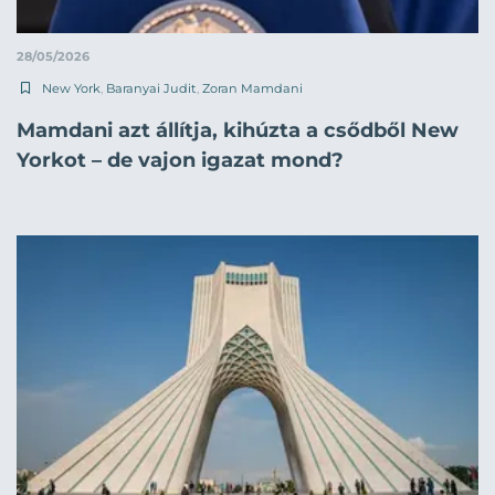
28/05/2026
New York
,
Baranyai Judit
,
Zoran Mamdani
Mamdani azt állítja, kihúzta a csődből New
Yorkot – de vajon igazat mond?