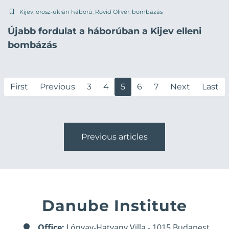
Kijev
,
orosz-ukrán háború
,
Rövid Olivér
,
bombázás
Újabb fordulat a háborúban a Kijev elleni
bombázás
First
Previous
3
4
5
6
7
Next
Last
Previous articles
Danube Institute
Office:
Lónyay-Hatvany Villa - 1015 Budapest,