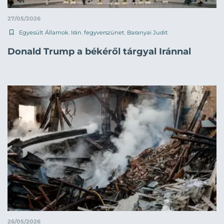
27/05/2026
Egyesült Államok
,
Irán
,
fegyverszünet
,
Baranyai Judit
Donald Trump a békéről tárgyal Iránnal
26/05/2026