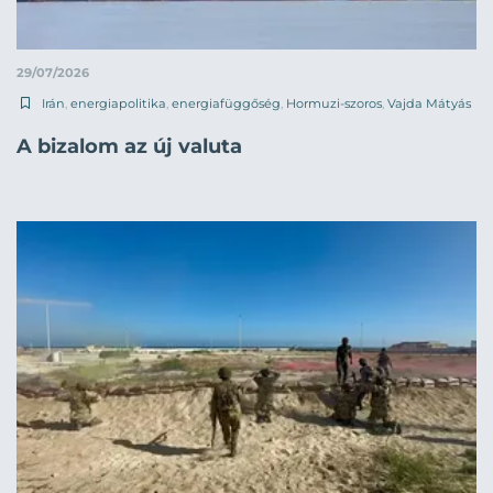
29/07/2026
Irán
,
energiapolitika
,
energiafüggőség
,
Hormuzi-szoros
,
Vajda Mátyás
A bizalom az új valuta