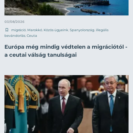
03/08/2026
migráció
,
Marokkó
,
Közös ügyeink
,
Spanyolország
,
illegális
bevándorlás
,
Ceuta
Európa még mindig védtelen a migrációtól -
a ceutai válság tanulságai