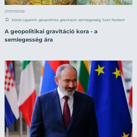
27/07/2026
Közös ügyeink
,
geopolitika
,
gravitáció
,
semlegesség
,
Szári Norbert
A geopolitikai gravitáció kora - a
semlegesség ára