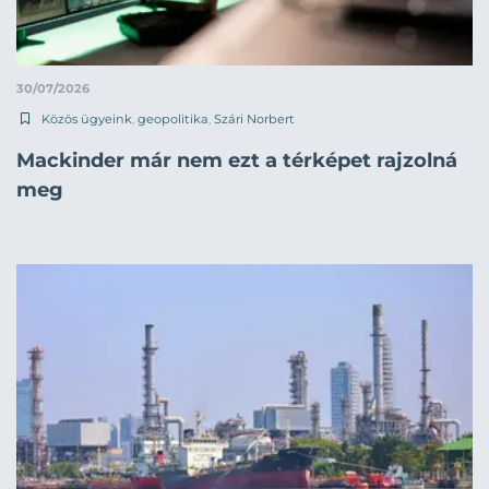
30/07/2026
Közös ügyeink
,
geopolitika
,
Szári Norbert
Mackinder már nem ezt a térképet rajzolná
meg