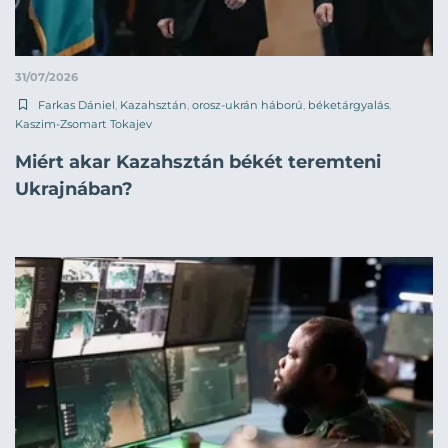
31/07/2026
Farkas Dániel
,
Kazahsztán
,
orosz-ukrán háború
,
béketárgyalás
,
Kaszim-Zsomart Tokajev
Miért akar Kazahsztán békét teremteni
Ukrajnában?