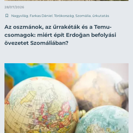
28/07/2026
Nagyvilág
,
Farkas Dániel
,
Törökország
,
Szomália
,
űrkutatás
Az oszmánok, az űrrakéták és a Temu-
csomagok: miért épít Erdoğan befolyási
övezetet Szomáliában?