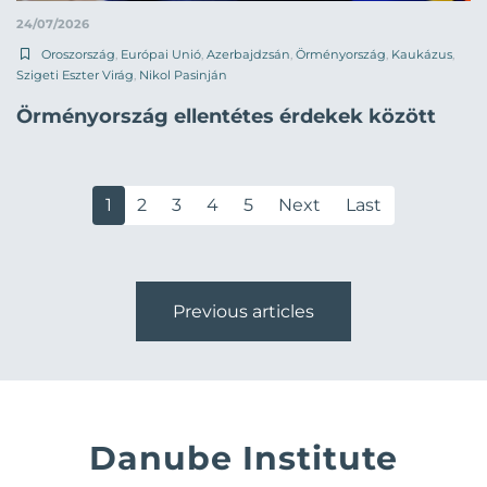
24/07/2026
Oroszország
,
Európai Unió
,
Azerbajdzsán
,
Örményország
,
Kaukázus
,
Szigeti Eszter Virág
,
Nikol Pasinján
Örményország ellentétes érdekek között
1
2
3
4
5
Next
Last
Previous articles
Danube Institute