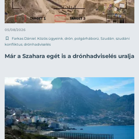
05/08/2026
Farkas Dániel
,
Közös ügyeink
,
drón
,
polgárháború
,
Szudán
,
szudáni
konfliktus
,
drónhadviselés
Már a Szahara egét is a drónhadviselés uralja