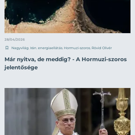
28/04/2026
Nagyvilág
,
Irán
,
energiaellátás
,
Hormuzi-szoros
,
Rövid Olivér
Már nyitva, de meddig? - A Hormuzi-szoros
jelentősége