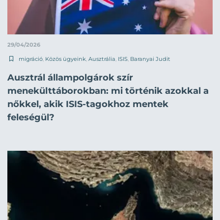
29/04/2026
migráció
,
Közös ügyeink
,
Ausztrália
,
ISIS
,
Baranyai Judit
Ausztrál állampolgárok szír
menekülttáborokban: mi történik azokkal a
nőkkel, akik ISIS-tagokhoz mentek
feleségül?