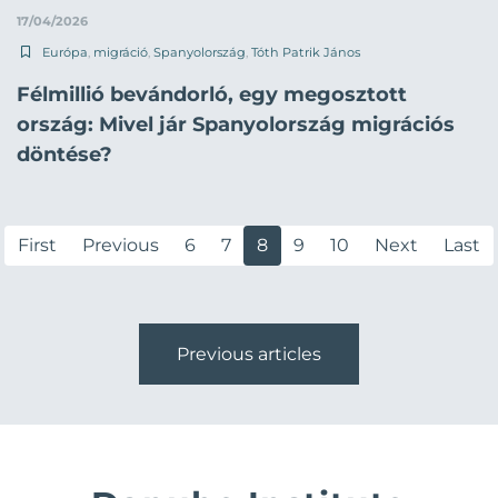
17/04/2026
Európa
,
migráció
,
Spanyolország
,
Tóth Patrik János
Félmillió bevándorló, egy megosztott
ország: Mivel jár Spanyolország migrációs
döntése?
First
Previous
6
7
8
9
10
Next
Last
Previous articles