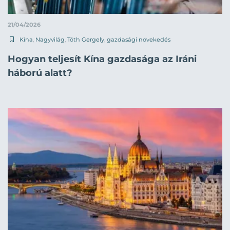
21/04/2026
Kína
,
Nagyvilág
,
Tóth Gergely
,
gazdasági növekedés
Hogyan teljesít Kína gazdasága az Iráni
háború alatt?