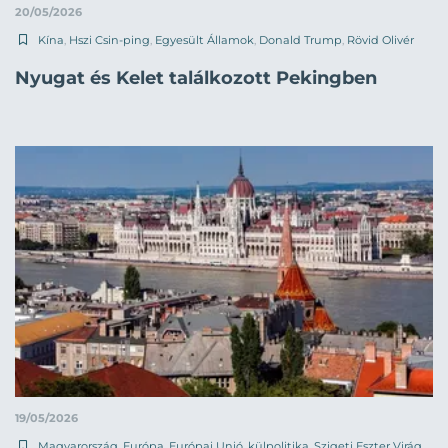
20/05/2026
Kína
,
Hszi Csin-ping
,
Egyesült Államok
,
Donald Trump
,
Rövid Olivér
Nyugat és Kelet találkozott Pekingben
19/05/2026
Magyarország
,
Európa
,
Európai Unió
,
külpolitika
,
Szigeti Eszter Virág
,