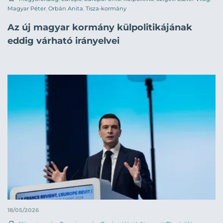
Magyar Péter
,
Orbán Anita
,
Tisza-kormány
Az új magyar kormány külpolitikájának
eddig várható irányelvei
18/05/2026