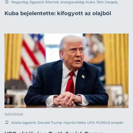
Nagyvilág
,
Egyesült Államok
,
energiaválság
,
Kuba
,
Tóth Gergely
Kuba bejelentette: kifogyott az olajból
15/05/2026
Közös ügyeink
,
Donald Trump
,
Hajnóci Réka
,
UFO
,
PURSUE projekt