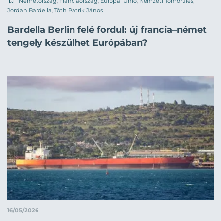
Németország
,
Franciaország
,
Európai Unió
,
Nemzeti Tömörülés
,
Jordan Bardella
,
Tóth Patrik János
Bardella Berlin felé fordul: új francia–német
tengely készülhet Európában?
16/05/2026