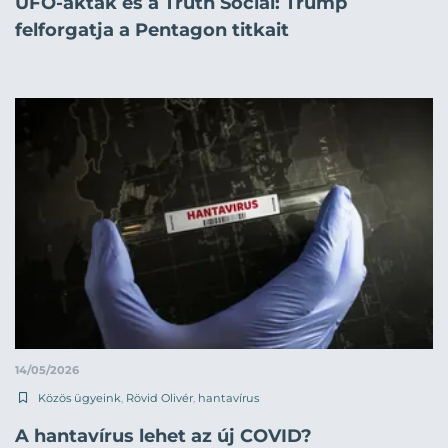
UFO-akták és a Truth Social: Trump
felforgatja a Pentagon titkait
14/05/2026
Közös ügyeink
,
Rövid Olivér
,
hantavírus
A hantavírus lehet az új COVID?