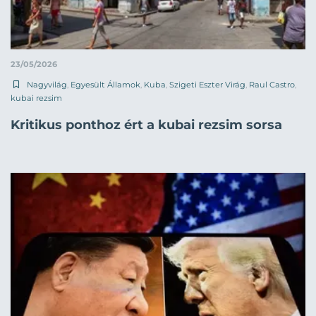
23/05/2026
Nagyvilág
,
Egyesült Államok
,
Kuba
,
Szigeti Eszter Virág
,
Raul Castro
,
kubai rezsim
Kritikus ponthoz ért a kubai rezsim sorsa