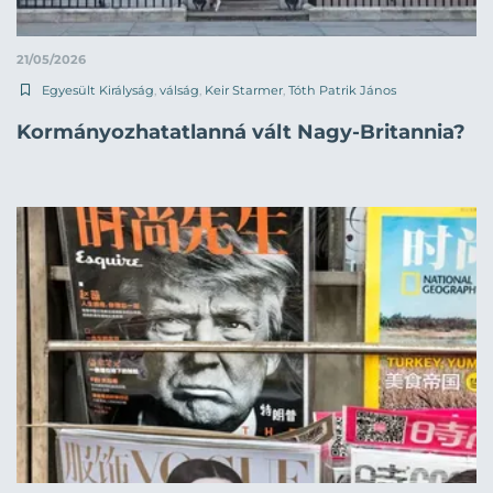
21/05/2026
Egyesült Királyság
,
válság
,
Keir Starmer
,
Tóth Patrik János
Kormányozhatatlanná vált Nagy-Britannia?