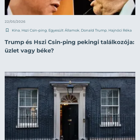
22/05/2026
Kína
,
Hszi Csin-ping
,
Egyesült Államok
,
Donald Trump
,
Hajnóci Réka
Trump és Hszi Csin-ping pekingi találkozója:
üzlet vagy béke?