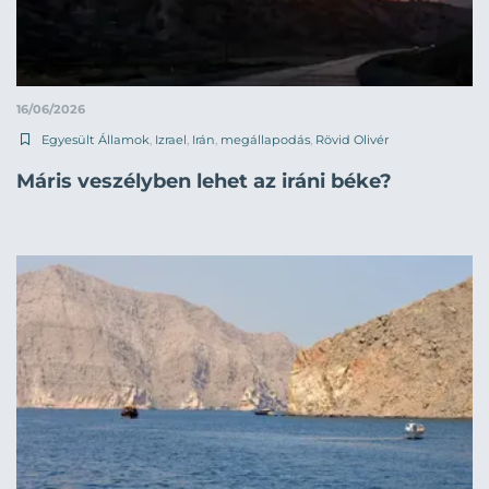
16/06/2026
Egyesült Államok
,
Izrael
,
Irán
,
megállapodás
,
Rövid Olivér
Máris veszélyben lehet az iráni béke?