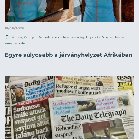
18/06/2026
Afrika
,
Kongói Demokratikus Köztársaság
,
Uganda
,
Szigeti Eszter
Virág
,
ebola
Egyre súlyosabb a járványhelyzet Afrikában