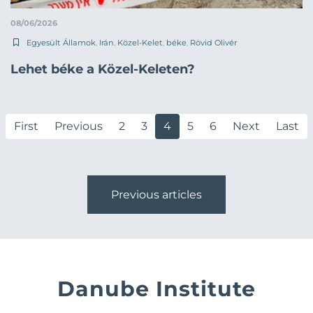
08/06/2026
Egyesült Államok
,
Irán
,
Közel-Kelet
,
béke
,
Rövid Olivér
Lehet béke a Közel-Keleten?
First
Previous
2
3
4
5
6
Next
Last
Previous articles
Danube Institute