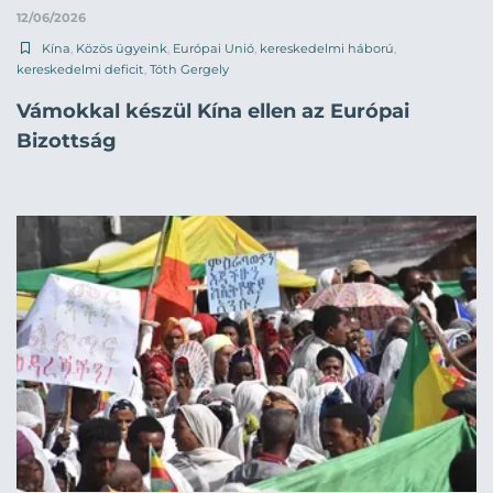
12/06/2026
Kína
,
Közös ügyeink
,
Európai Unió
,
kereskedelmi háború
,
kereskedelmi deficit
,
Tóth Gergely
Vámokkal készül Kína ellen az Európai
Bizottság