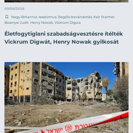
09/06/2026
Nagy-Britannia
,
rasszizmus
,
illegális bevándorlás
,
Keir Starmer
,
Baranyai Judit
,
Henry Nowak
,
Vickrum Digwa
Életfogytiglani szabadságvesztésre ítélték
Vickrum Digwát, Henry Nowak gyilkosát