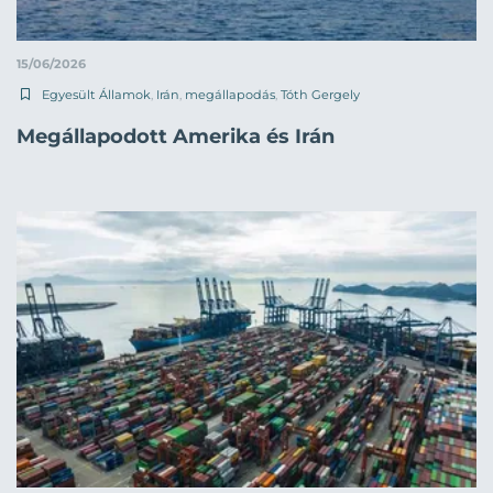
15/06/2026
Egyesült Államok
,
Irán
,
megállapodás
,
Tóth Gergely
Megállapodott Amerika és Irán