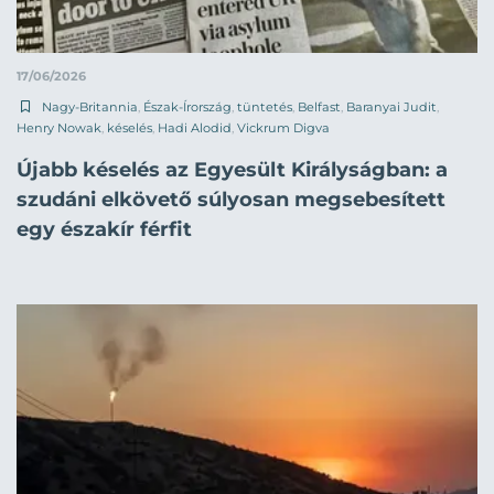
17/06/2026
Nagy-Britannia
,
Észak-Írország
,
tüntetés
,
Belfast
,
Baranyai Judit
,
Henry Nowak
,
késelés
,
Hadi Alodid
,
Vickrum Digva
Újabb késelés az Egyesült Királyságban: a
szudáni elkövető súlyosan megsebesített
egy északír férfit