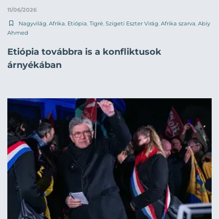
11/06/2026
Nagyvilág
,
Afrika
,
Etiópia
,
Tigré
,
Szigeti Eszter Virág
,
Afrika szarva
,
Abiy
Ahmed
Etiópia továbbra is a konfliktusok
árnyékában