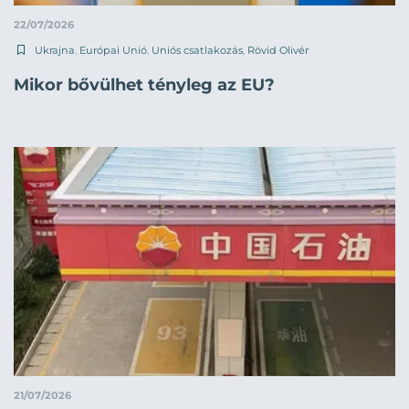
22/07/2026
Ukrajna
,
Európai Unió
,
Uniós csatlakozás
,
Rövid Olivér
Mikor bővülhet tényleg az EU?
21/07/2026