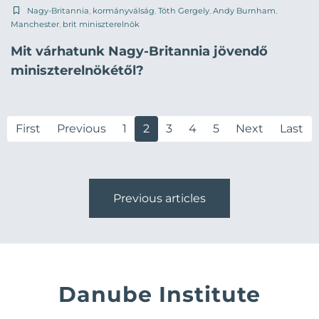
Nagy-Britannia
,
kormányválság
,
Tóth Gergely
,
Andy Burnham
,
Manchester
,
brit miniszterelnök
Mit várhatunk Nagy-Britannia jövendő
miniszterelnökétől?
First
Previous
1
2
3
4
5
Next
Last
Previous articles
Danube Institute