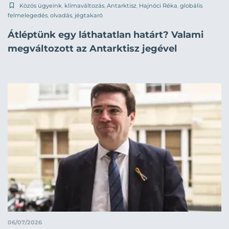
Közös ügyeink
,
klímaváltozás
,
Antarktisz
,
Hajnóci Réka
,
globális
felmelegedés
,
olvadás
,
jégtakaró
Átléptünk egy láthatatlan határt? Valami
megváltozott az Antarktisz jegével
06/07/2026