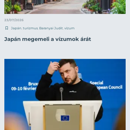
23/07/2026
Japán
,
turizmus
,
Baranyai Judit
,
vízum
Japán megemeli a vízumok árát