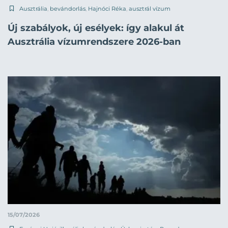
Ausztrália
,
bevándorlás
,
Hajnóci Réka
,
ausztrál vízum
Új szabályok, új esélyek: így alakul át
Ausztrália vízumrendszere 2026-ban
15/07/2026