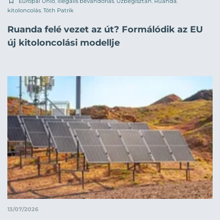
Európai Unió
,
illegális bevándorlás
,
Üzbegisztán
,
Ruanda
,
kitoloncolás
,
Tóth Patrik
Ruanda felé vezet az út? Formálódik az EU
új kitoloncolási modellje
13/07/2026