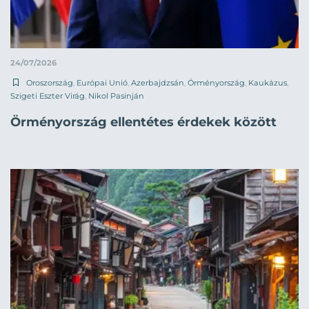
24/07/2026
Oroszország
,
Európai Unió
,
Azerbajdzsán
,
Örményország
,
Kaukázus
,
Szigeti Eszter Virág
,
Nikol Pasinján
Örményország ellentétes érdekek között