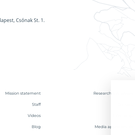
apest, Csónak St. 1.
Mission statement
Research & Analyses
Staff
Contact
Videos
Internship
Blog
Media appearances