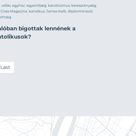
vallás
,
egyház
,
egyenlőség
,
katolicizmus
,
kereszténység
,
,
Crisis Magazine
,
katolikus
,
James Kalb
,
diszkrimináció
,
ottság
alóban bigottak lennének a
atolikusok?
Last