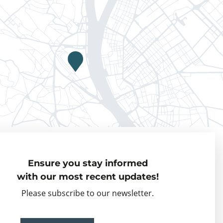
Privacy policy
Ensure you stay informed
Visiting Fellows
with our most recent updates!
Partner organisations
Please subscribe to our newsletter.
Events