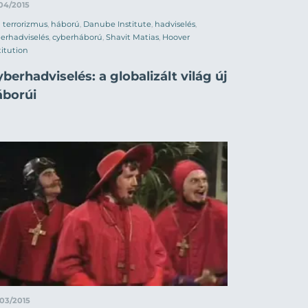
04/2015
terrorizmus
,
háború
,
Danube Institute
,
hadviselés
,
erhadviselés
,
cyberháború
,
Shavit Matias
,
Hoover
titution
berhadviselés: a globalizált világ új
áborúi
03/2015