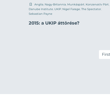
Anglia
,
Nagy-Britannia
,
Munkáspárt
,
Konzervatív Párt
,
Danube Institute
,
UKIP
,
Nigel Farage
,
The Spectator
,
Sebastian Payne
2015: a UKIP áttörése?
Firs