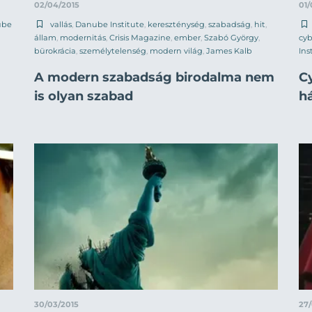
02/04/2015
01/
ube
vallás
,
Danube Institute
,
kereszténység
,
szabadság
,
hit
,
állam
,
modernitás
,
Crisis Magazine
,
ember
,
Szabó György
,
cyb
bürokrácia
,
személytelenség
,
modern világ
,
James Kalb
Ins
A modern szabadság birodalma nem
Cy
is olyan szabad
h
30/03/2015
27/