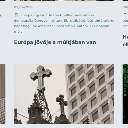
09/04/2015
08
g
,
Európa
,
Egyesült Államok
,
vallás
,
bevándorlás
,
demográfia
,
Danube Institute
,
EU
,
civilizáció
,
jövő
,
történelem
,
bü
népesség
,
The American Conservative
,
Patrick J. Buchanan
,
Mc
múlt
Ha
Európa jövője a múltjában van
el