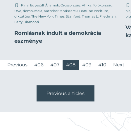
Kína
,
Egyesült Államok
,
Oroszország
,
Afrika
,
Törökország
,
USA
,
demokrácia
,
autoriter rendszerek
,
Danube Institute
,
hit
diktatúra
,
The New York Times
,
Stanford
,
Thomas L. Friedman
,
big
Larry Diamond
V
Romlásnak indult a demokrácia
k
eszménye
t
Previous
406
407
408
409
410
Next
Previous articles