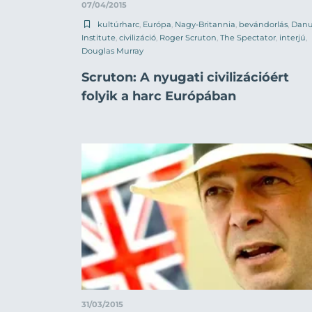
07/04/2015
kultúrharc
,
Európa
,
Nagy-Britannia
,
bevándorlás
,
Dan
Institute
,
civilizáció
,
Roger Scruton
,
The Spectator
,
interjú
,
Douglas Murray
Scruton: A nyugati civilizációért
folyik a harc Európában
31/03/2015