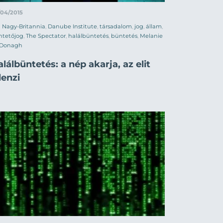
/04/2015
Nagy-Britannia
,
Danube Institute
,
társadalom
,
jog
,
állam
,
ntetőjog
,
The Spectator
,
halálbüntetés
,
büntetés
,
Melanie
Donagh
lálbüntetés: a nép akarja, az elit
lenzi