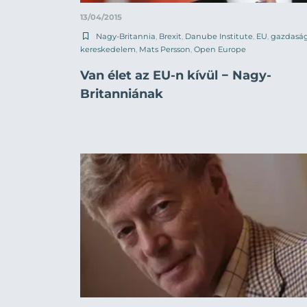
13/04/2015
Nagy-Britannia
,
Brexit
,
Danube Institute
,
EU
,
gazdasá
kereskedelem
,
Mats Persson
,
Open Europe
Van élet az EU-n kívül − Nagy-
Britanniának