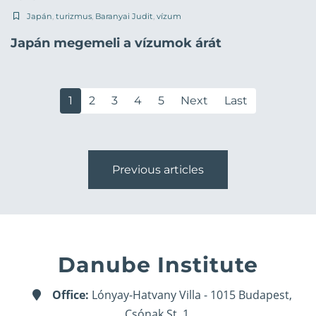
Japán
,
turizmus
,
Baranyai Judit
,
vízum
Japán megemeli a vízumok árát
1
2
3
4
5
Next
Last
Previous articles
Danube Institute
Office:
Lónyay-Hatvany Villa - 1015 Budapest,
Csónak St. 1.