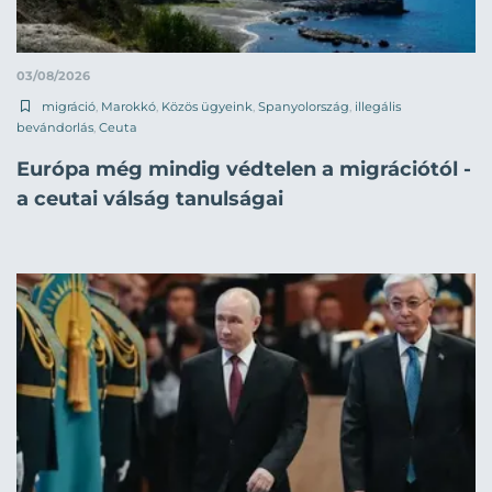
03/08/2026
migráció
,
Marokkó
,
Közös ügyeink
,
Spanyolország
,
illegális
bevándorlás
,
Ceuta
Európa még mindig védtelen a migrációtól -
a ceutai válság tanulságai