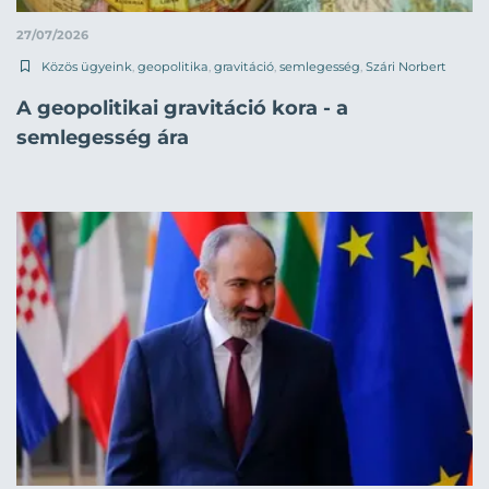
27/07/2026
Közös ügyeink
,
geopolitika
,
gravitáció
,
semlegesség
,
Szári Norbert
A geopolitikai gravitáció kora - a
semlegesség ára