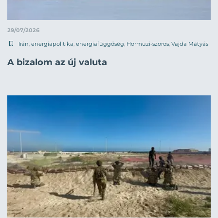
29/07/2026
Irán
,
energiapolitika
,
energiafüggőség
,
Hormuzi-szoros
,
Vajda Mátyás
A bizalom az új valuta