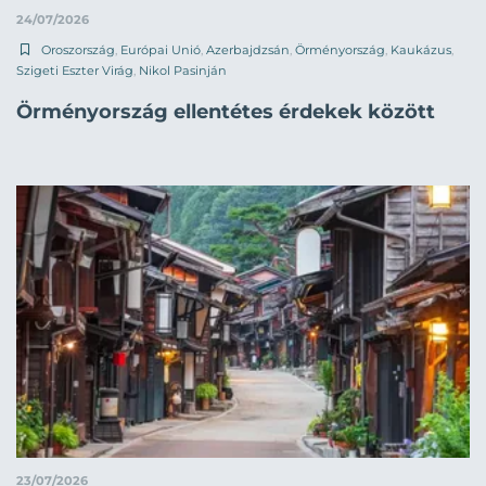
24/07/2026
Oroszország
,
Európai Unió
,
Azerbajdzsán
,
Örményország
,
Kaukázus
,
Szigeti Eszter Virág
,
Nikol Pasinján
Örményország ellentétes érdekek között
23/07/2026