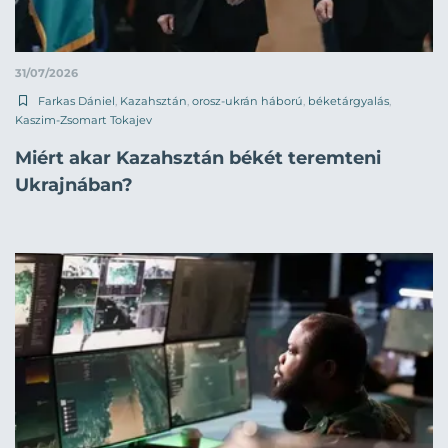
31/07/2026
Farkas Dániel
,
Kazahsztán
,
orosz-ukrán háború
,
béketárgyalás
,
Kaszim-Zsomart Tokajev
Miért akar Kazahsztán békét teremteni
Ukrajnában?