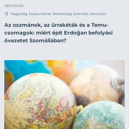
28/07/2026
Nagyvilág
,
Farkas Dániel
,
Törökország
,
Szomália
,
űrkutatás
Az oszmánok, az űrrakéták és a Temu-
csomagok: miért épít Erdoğan befolyási
övezetet Szomáliában?