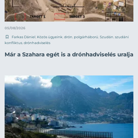
05/08/2026
Farkas Dániel
,
Közös ügyeink
,
drón
,
polgárháború
,
Szudán
,
szudáni
konfliktus
,
drónhadviselés
Már a Szahara egét is a drónhadviselés uralja