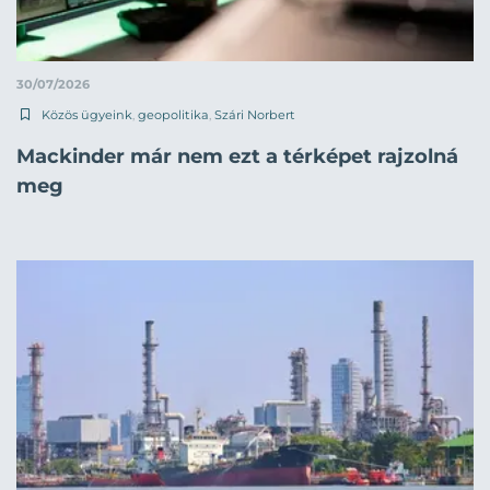
30/07/2026
Közös ügyeink
,
geopolitika
,
Szári Norbert
Mackinder már nem ezt a térképet rajzolná
meg