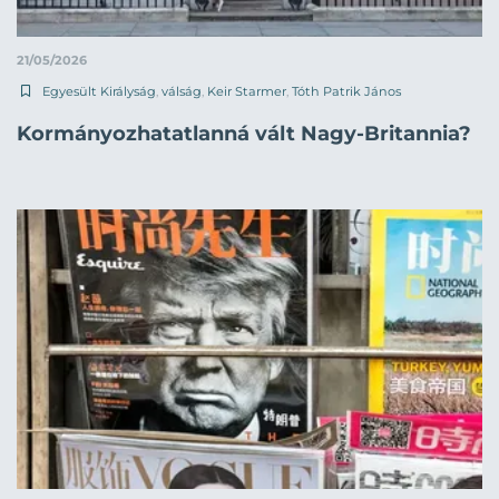
21/05/2026
Egyesült Királyság
,
válság
,
Keir Starmer
,
Tóth Patrik János
Kormányozhatatlanná vált Nagy-Britannia?