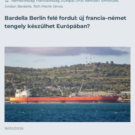
Németország
,
Franciaország
,
Európai Unió
,
Nemzeti Tömörülés
,
Jordan Bardella
,
Tóth Patrik János
Bardella Berlin felé fordul: új francia–német
tengely készülhet Európában?
16/05/2026