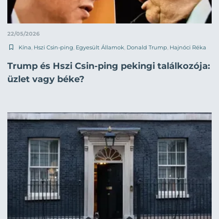
22/05/2026
Kína
,
Hszi Csin-ping
,
Egyesült Államok
,
Donald Trump
,
Hajnóci Réka
Trump és Hszi Csin-ping pekingi találkozója:
üzlet vagy béke?