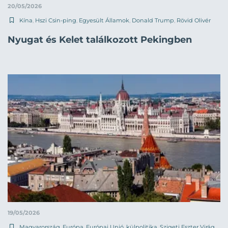
20/05/2026
Kína
,
Hszi Csin-ping
,
Egyesült Államok
,
Donald Trump
,
Rövid Olivér
Nyugat és Kelet találkozott Pekingben
19/05/2026
Magyarország
,
Európa
,
Európai Unió
,
külpolitika
,
Szigeti Eszter Virág
,