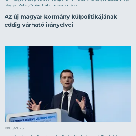
Magyar Péter
,
Orbán Anita
,
Tisza-kormány
Az új magyar kormány külpolitikájának
eddig várható irányelvei
18/05/2026