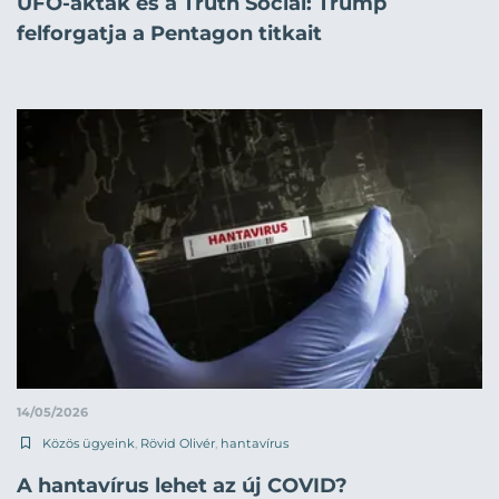
UFO-akták és a Truth Social: Trump
felforgatja a Pentagon titkait
14/05/2026
Közös ügyeink
,
Rövid Olivér
,
hantavírus
A hantavírus lehet az új COVID?