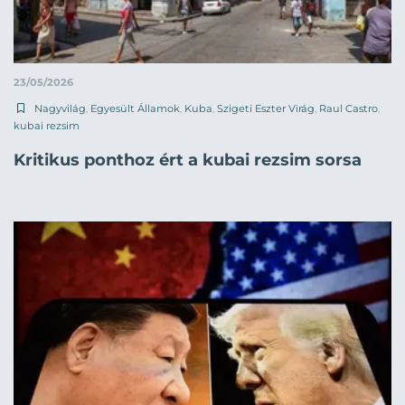
23/05/2026
Nagyvilág
,
Egyesült Államok
,
Kuba
,
Szigeti Eszter Virág
,
Raul Castro
,
kubai rezsim
Kritikus ponthoz ért a kubai rezsim sorsa