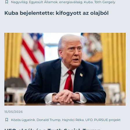
Nagyvilág
,
Egyesült Államok
,
energiaválság
,
Kuba
,
Tóth Gergely
Kuba bejelentette: kifogyott az olajból
15/05/2026
Közös ügyeink
,
Donald Trump
,
Hajnóci Réka
,
UFO
,
PURSUE projekt