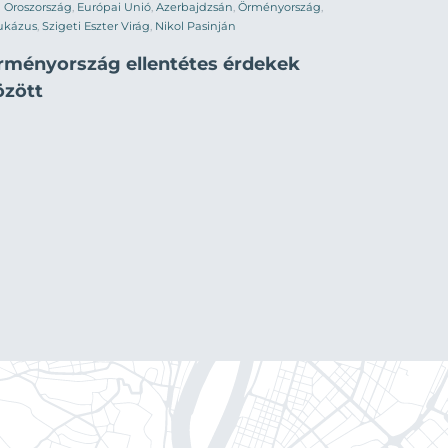
Oroszország
,
Európai Unió
,
Azerbajdzsán
,
Örményország
,
ukázus
,
Szigeti Eszter Virág
,
Nikol Pasinján
rményország ellentétes érdekek
özött