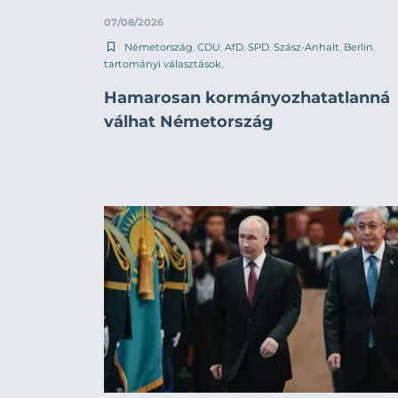
07/08/2026
Németország
,
CDU
,
AfD
,
SPD
,
Szász-Anhalt
,
Berlin
,
tartományi választások
,
Hamarosan kormányozhatatlanná
válhat Németország