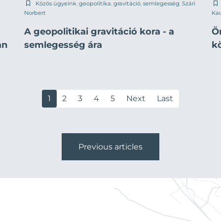
Közös ügyeink
,
geopolitika
,
gravitáció
,
semlegesség
,
Szári
Norbert
Ka
A geopolitikai gravitáció kora - a
Ö
an
semlegesség ára
k
1
2
3
4
5
Next
Last
Previous articles