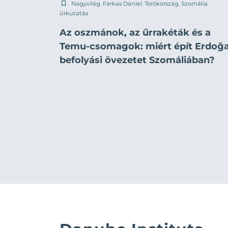
Nagyvilág
,
Farkas Dániel
,
Törökország
,
Szomália
,
űrkutatás
Az oszmánok, az űrrakéták és a
Temu-csomagok: miért épít Erdoğ
befolyási övezetet Szomáliában?