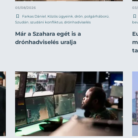
05/08/2026
03
Farkas Dániel
,
Közös ügyeink
,
drón
,
polgárháború
,
Szudán
,
szudáni konfliktus
,
drónhadviselés
be
Már a Szahara egét is a
E
drónhadviselés uralja
mi
t