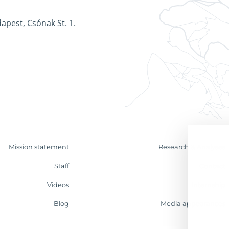
apest, Csónak St. 1.
Mission statement
Research & Analyses
Staff
Contact
Videos
Internship
Blog
Media appearances