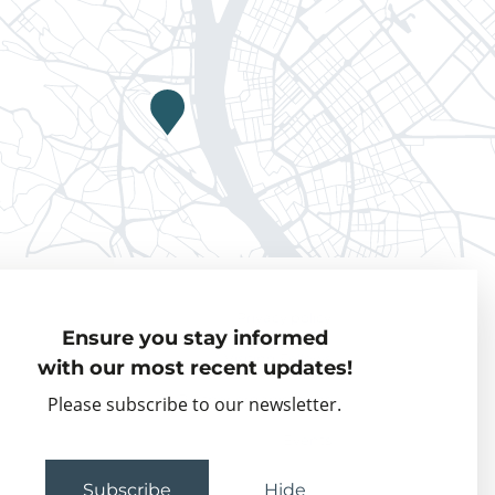
Privacy policy
Ensure you stay informed
Visiting Fellows
with our most recent updates!
Partner organisations
Please subscribe to our newsletter.
Events
Subscribe
Hide