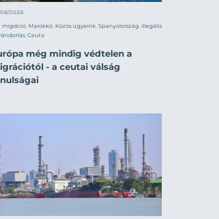
/08/2026
migráció
,
Marokkó
,
Közös ügyeink
,
Spanyolország
,
illegális
vándorlás
,
Ceuta
urópa még mindig védtelen a
grációtól - a ceutai válság
anulságai