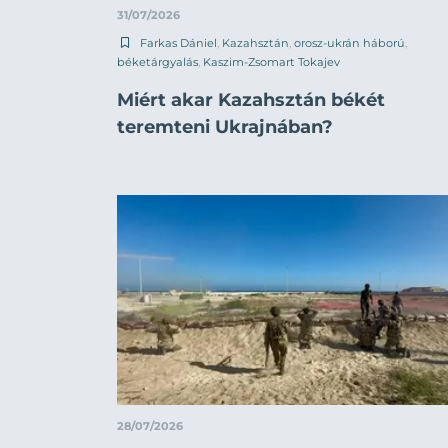
31/07/2026
Farkas Dániel
,
Kazahsztán
,
orosz-ukrán háború
,
béketárgyalás
,
Kaszim-Zsomart Tokajev
Miért akar Kazahsztán békét
teremteni Ukrajnában?
28/07/2026