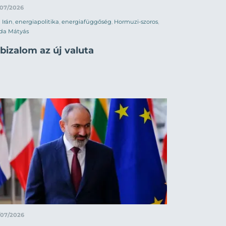
/07/2026
Irán
,
energiapolitika
,
energiafüggőség
,
Hormuzi-szoros
,
da Mátyás
bizalom az új valuta
/07/2026