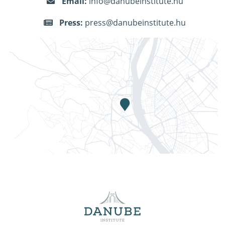
Email:
info@danubeinstitute.hu
Press:
press@danubeinstitute.hu