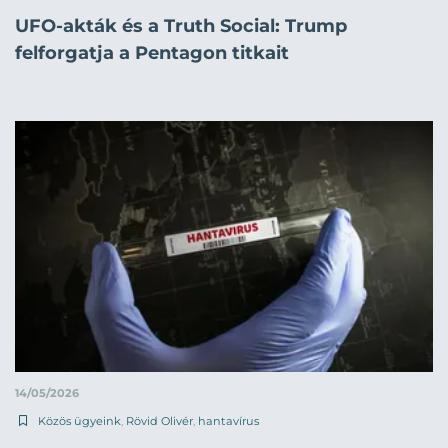
UFO-akták és a Truth Social: Trump
felforgatja a Pentagon titkait
14/05/2026
Közös ügyeink
,
Rövid Olivér
,
hantavírus