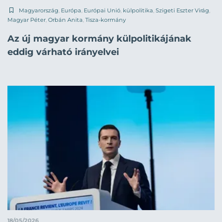
Magyarország
,
Európa
,
Európai Unió
,
külpolitika
,
Szigeti Eszter Virág
,
Magyar Péter
,
Orbán Anita
,
Tisza-kormány
Az új magyar kormány külpolitikájának
eddig várható irányelvei
18/05/2026