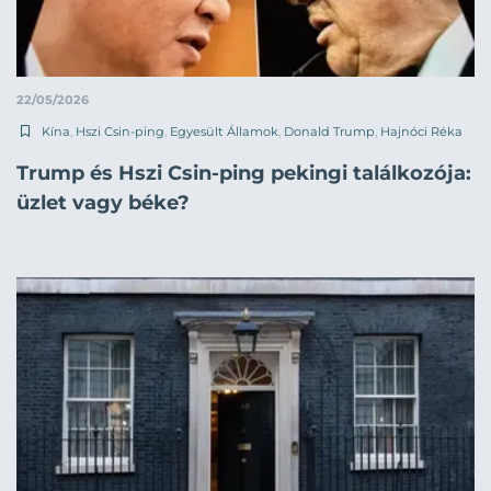
22/05/2026
Kína
,
Hszi Csin-ping
,
Egyesült Államok
,
Donald Trump
,
Hajnóci Réka
Trump és Hszi Csin-ping pekingi találkozója:
üzlet vagy béke?