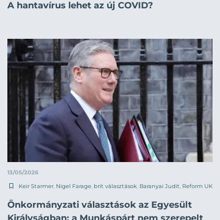
A hantavírus lehet az új COVID?
13/05/2026
Keir Starmer
,
Nigel Farage
,
brit választások
,
Baranyai Judit
,
Reform UK
Önkormányzati választások az Egyesült
Királyságban: a Munkáspárt nem szerepelt