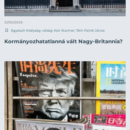
21/05/2026
Egyesült Királyság
,
válság
,
Keir Starmer
,
Tóth Patrik János
Kormányozhatatlanná vált Nagy-Britannia?