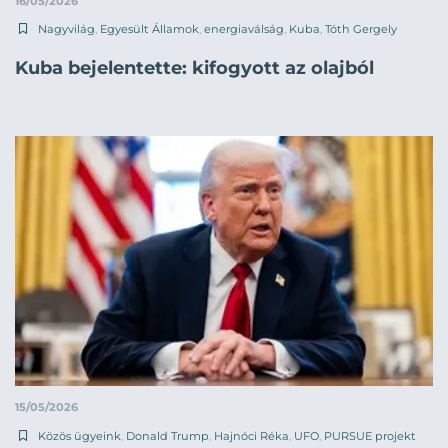
16/05/2026
Nagyvilág
,
Egyesült Államok
,
energiaválság
,
Kuba
,
Tóth Gergely
Kuba bejelentette: kifogyott az olajból
15/05/2026
Közös ügyeink
,
Donald Trump
,
Hajnóci Réka
,
UFO
,
PURSUE projekt