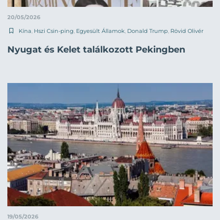
20/05/2026
Kína
,
Hszi Csin-ping
,
Egyesült Államok
,
Donald Trump
,
Rövid Olivér
Nyugat és Kelet találkozott Pekingben
19/05/2026