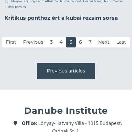
Nagyvilág
,
Egyesült Államok
,
Kuba
,
Szigeti Eszter Virág
,
Raul Castro
,
kubai rezsim
Kritikus ponthoz ért a kubai rezsim sorsa
First
Previous
3
4
5
6
7
Next
Last
Previous articles
Danube Institute
Office:
Lónyay-Hatvany Villa - 1015 Budapest,
Csónak St. 1.