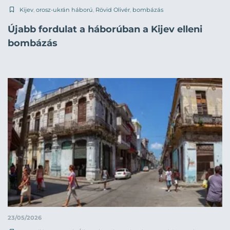
Kijev
,
orosz-ukrán háború
,
Rövid Olivér
,
bombázás
Újabb fordulat a háborúban a Kijev elleni
bombázás
23/05/2026