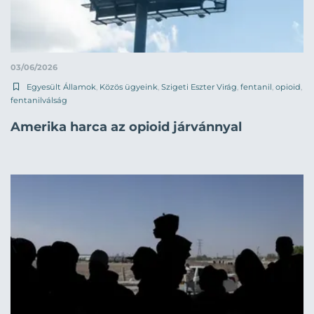
03/06/2026
Egyesült Államok
,
Közös ügyeink
,
Szigeti Eszter Virág
,
fentanil
,
opioid
,
fentanilválság
Amerika harca az opioid járvánnyal