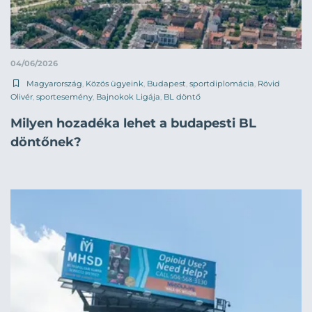
04/06/2026
Magyarország
,
Közös ügyeink
,
Budapest
,
sportdiplomácia
,
Rövid
Olivér
,
sportesemény
,
Bajnokok Ligája
,
BL döntő
Milyen hozadéka lehet a budapesti BL
döntőnek?