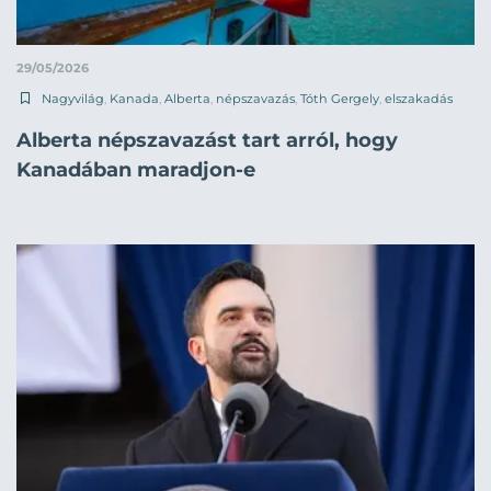
29/05/2026
Nagyvilág
,
Kanada
,
Alberta
,
népszavazás
,
Tóth Gergely
,
elszakadás
Alberta népszavazást tart arról, hogy
Kanadában maradjon-e