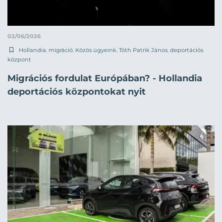
02/06/2026
Hollandia
,
migráció
,
Közös ügyeink
,
Tóth Patrik János
,
deportációs
központ
Migrációs fordulat Európában? - Hollandia
deportációs központokat nyit