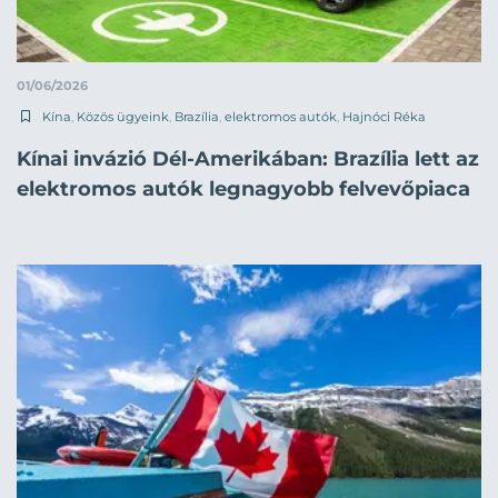
01/06/2026
Kína
,
Közös ügyeink
,
Brazília
,
elektromos autók
,
Hajnóci Réka
Kínai invázió Dél-Amerikában: Brazília lett az
elektromos autók legnagyobb felvevőpiaca