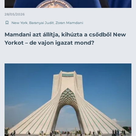
28/05/2026
New York
,
Baranyai Judit
,
Zoran Mamdani
Mamdani azt állítja, kihúzta a csődből New
Yorkot – de vajon igazat mond?