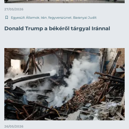
27/05/2026
Egyesült Államok
,
Irán
,
fegyverszünet
,
Baranyai Judit
Donald Trump a békéről tárgyal Iránnal
26/05/2026