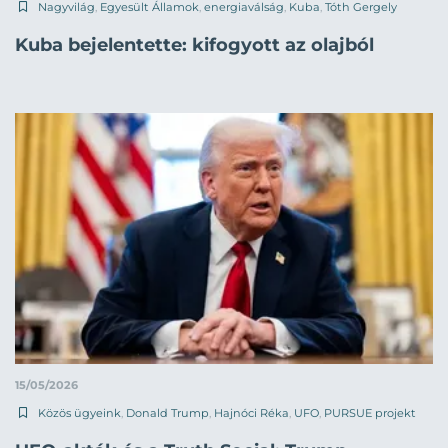
Nagyvilág
,
Egyesült Államok
,
energiaválság
,
Kuba
,
Tóth Gergely
Kuba bejelentette: kifogyott az olajból
15/05/2026
Közös ügyeink
,
Donald Trump
,
Hajnóci Réka
,
UFO
,
PURSUE projekt