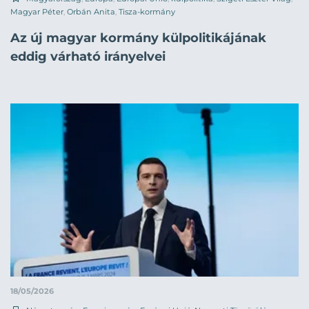
Magyar Péter
,
Orbán Anita
,
Tisza-kormány
Az új magyar kormány külpolitikájának
eddig várható irányelvei
18/05/2026