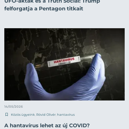
UFO-akták és a Truth Social: Trump
felforgatja a Pentagon titkait
14/05/2026
Közös ügyeink
,
Rövid Olivér
,
hantavírus
A hantavírus lehet az új COVID?