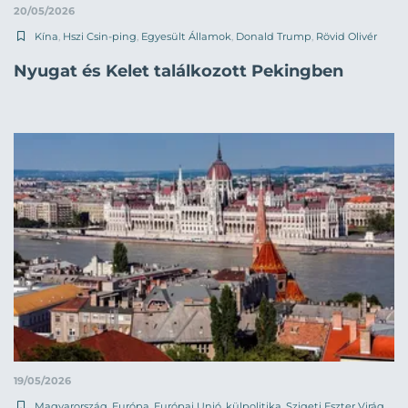
20/05/2026
Kína
,
Hszi Csin-ping
,
Egyesült Államok
,
Donald Trump
,
Rövid Olivér
Nyugat és Kelet találkozott Pekingben
19/05/2026
Magyarország
,
Európa
,
Európai Unió
,
külpolitika
,
Szigeti Eszter Virág
,