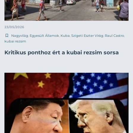
23/05/2026
Nagyvilág
,
Egyesült Államok
,
Kuba
,
Szigeti Eszter Virág
,
Raul Castro
,
kubai rezsim
Kritikus ponthoz ért a kubai rezsim sorsa