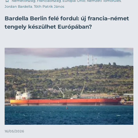
Németország
,
Franciaország
,
Európai Unió
,
Nemzeti Tömörülés
,
Jordan Bardella
,
Tóth Patrik János
Bardella Berlin felé fordul: új francia–német
tengely készülhet Európában?
16/05/2026