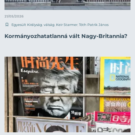
21/05/2026
Egyesült Királyság
,
válság
,
Keir Starmer
,
Tóth Patrik János
Kormányozhatatlanná vált Nagy-Britannia?