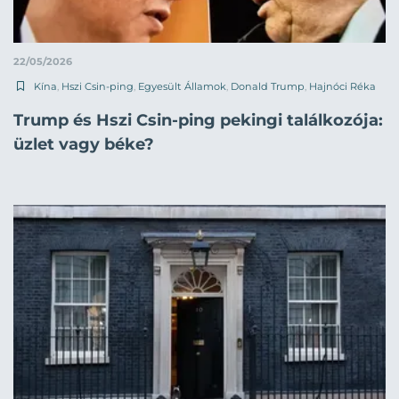
22/05/2026
Kína
,
Hszi Csin-ping
,
Egyesült Államok
,
Donald Trump
,
Hajnóci Réka
Trump és Hszi Csin-ping pekingi találkozója:
üzlet vagy béke?