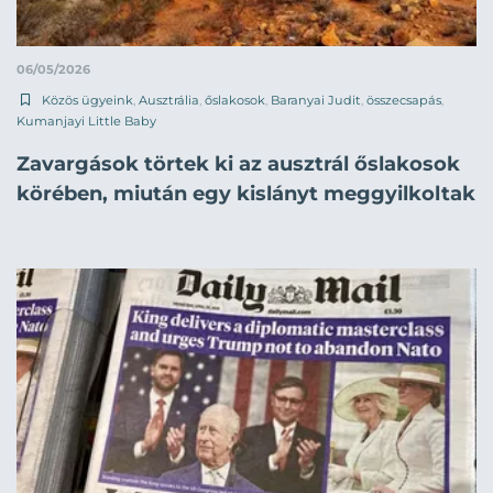
06/05/2026
Közös ügyeink
,
Ausztrália
,
őslakosok
,
Baranyai Judit
,
összecsapás
,
Kumanjayi Little Baby
Zavargások törtek ki az ausztrál őslakosok
körében, miután egy kislányt meggyilkoltak