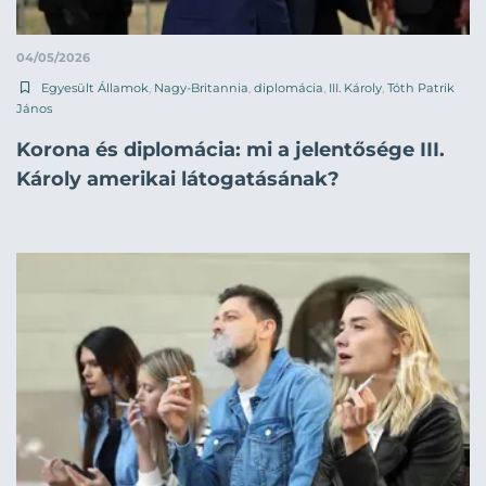
04/05/2026
Egyesült Államok
,
Nagy-Britannia
,
diplomácia
,
III. Károly
,
Tóth Patrik
János
Korona és diplomácia: mi a jelentősége III.
Károly amerikai látogatásának?