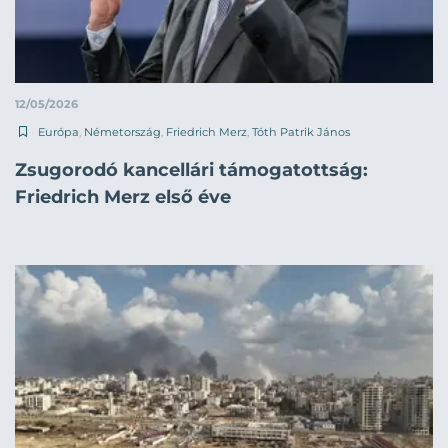
12/05/2026
Európa
,
Németország
,
Friedrich Merz
,
Tóth Patrik János
Zsugorodó kancellári támogatottság:
Friedrich Merz első éve