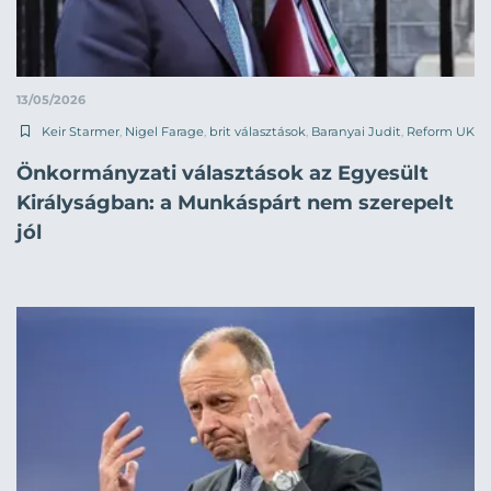
13/05/2026
Keir Starmer
,
Nigel Farage
,
brit választások
,
Baranyai Judit
,
Reform UK
Önkormányzati választások az Egyesült
Királyságban: a Munkáspárt nem szerepelt
jól