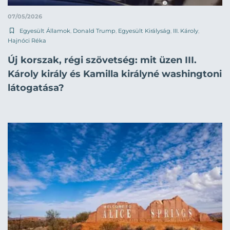
07/05/2026
Egyesült Államok
,
Donald Trump
,
Egyesült Királyság
,
III. Károly
,
Hajnóci Réka
Új korszak, régi szövetség: mit üzen III.
Károly király és Kamilla királyné washingtoni
látogatása?