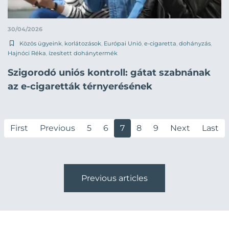
30/04/2026
Közös ügyeink
,
korlátozások
,
Európai Unió
,
e-cigaretta
,
dohányzás
,
Hajnóci Réka
,
ízesített dohánytermék
Szigorodó uniós kontroll: gátat szabnának
az e-cigaretták térnyerésének
First
Previous
5
6
7
8
9
Next
Last
Previous articles