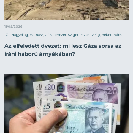
11/05/2026
Nagyvilág
,
Hamász
,
Gázai övezet
,
Szigeti Eszter Virág
,
Béketanács
Az elfeledett övezet: mi lesz Gáza sorsa az
iráni háború árnyékában?