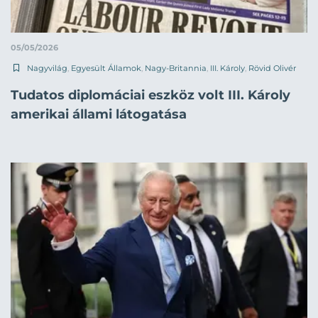
05/05/2026
Nagyvilág
,
Egyesült Államok
,
Nagy-Britannia
,
III. Károly
,
Rövid Olivér
Tudatos diplomáciai eszköz volt III. Károly
amerikai állami látogatása