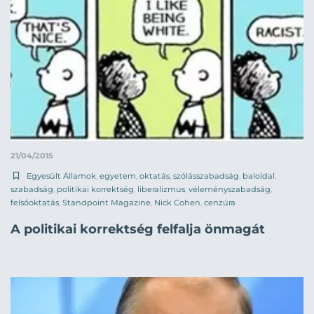
21/04/2015
Egyesült Államok
,
egyetem
,
oktatás
,
szólásszabadság
,
baloldal
,
szabadság
,
politikai korrektség
,
liberalizmus
,
véleményszabadság
,
felsőoktatás
,
Standpoint Magazine
,
Nick Cohen
,
cenzúra
A politikai korrektség felfalja önmagát