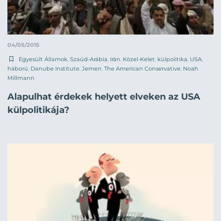
04/05/2015
Egyesült Államok
,
Szaúd-Arábia
,
Irán
,
Közel-Kelet
,
külpolitika
,
USA
,
háború
,
Danube Institute
,
Jemen
,
The American Conservative
,
Noah
Millmann
Alapulhat érdekek helyett elveken az USA
külpolitikája?