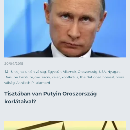
20/04/2015
Ukrajna
,
ukrán válság
,
Egyesült Államok
,
Oroszország
,
USA
,
Nyugat
,
Danube Institute
,
civilizáció
,
Kelet
,
konfliktus
,
The National Interest
,
orosz
válság
,
Akhilesh Pillalamarri
Tisztában van Putyin Oroszország
korlátaival?