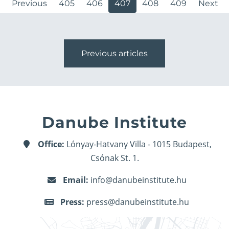
Previous
405
406
407
408
409
Next
Previous articles
Danube Institute
Office:
Lónyay-Hatvany Villa - 1015 Budapest,
Csónak St. 1.
Email:
info@danubeinstitute.hu
Press:
press@danubeinstitute.hu