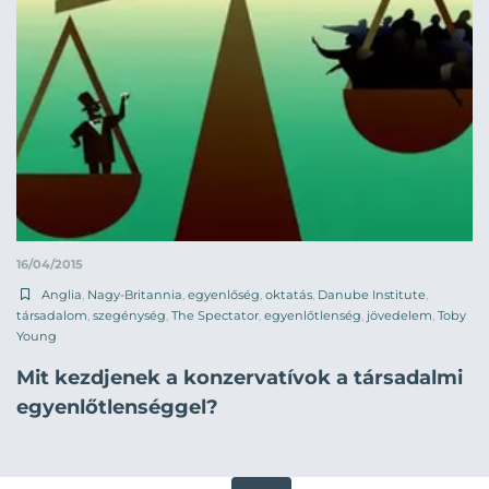
16/04/2015
Anglia
,
Nagy-Britannia
,
egyenlőség
,
oktatás
,
Danube Institute
,
társadalom
,
szegénység
,
The Spectator
,
egyenlőtlenség
,
jövedelem
,
Toby
Young
Mit kezdjenek a konzervatívok a társadalmi
egyenlőtlenséggel?