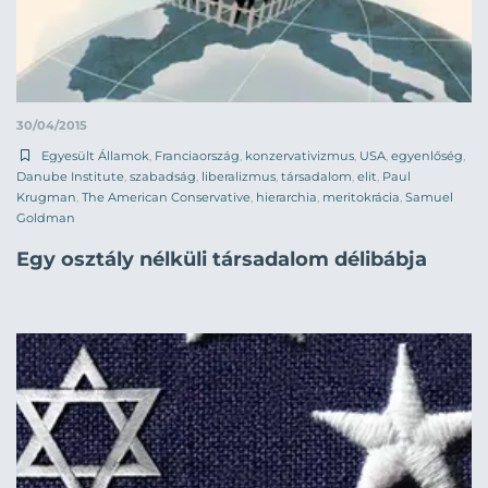
30/04/2015
Egyesült Államok
,
Franciaország
,
konzervativizmus
,
USA
,
egyenlőség
,
Danube Institute
,
szabadság
,
liberalizmus
,
társadalom
,
elit
,
Paul
Krugman
,
The American Conservative
,
hierarchia
,
meritokrácia
,
Samuel
Goldman
Egy osztály nélküli társadalom délibábja