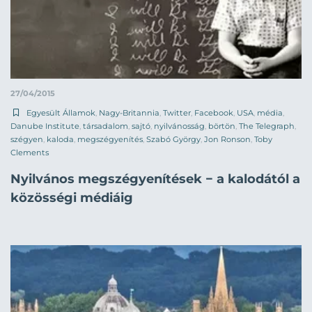
27/04/2015
Egyesült Államok
,
Nagy-Britannia
,
Twitter
,
Facebook
,
USA
,
média
,
Danube Institute
,
társadalom
,
sajtó
,
nyilvánosság
,
börtön
,
The Telegraph
,
szégyen
,
kaloda
,
megszégyenítés
,
Szabó György
,
Jon Ronson
,
Toby
Clements
Nyilvános megszégyenítések − a kalodától a
közösségi médiáig