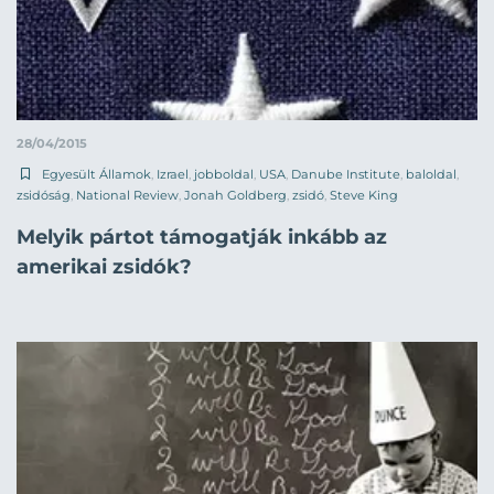
28/04/2015
Egyesült Államok
,
Izrael
,
jobboldal
,
USA
,
Danube Institute
,
baloldal
,
zsidóság
,
National Review
,
Jonah Goldberg
,
zsidó
,
Steve King
Melyik pártot támogatják inkább az
amerikai zsidók?