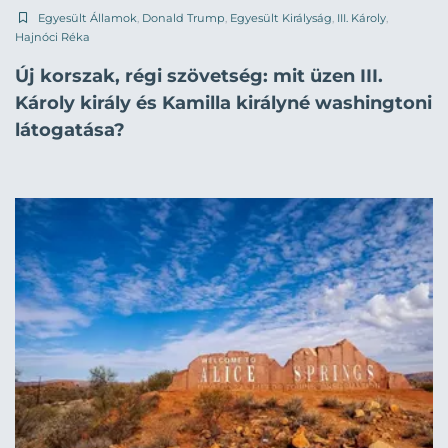
Egyesült Államok
,
Donald Trump
,
Egyesült Királyság
,
III. Károly
,
Hajnóci Réka
Új korszak, régi szövetség: mit üzen III.
Károly király és Kamilla királyné washingtoni
látogatása?