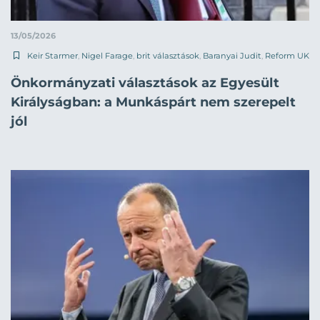
13/05/2026
Keir Starmer
,
Nigel Farage
,
brit választások
,
Baranyai Judit
,
Reform UK
Önkormányzati választások az Egyesült
Királyságban: a Munkáspárt nem szerepelt
jól