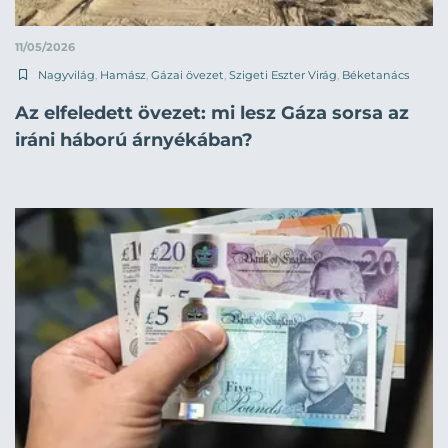
11/05/2026
Nagyvilág
,
Hamász
,
Gázai övezet
,
Szigeti Eszter Virág
,
Béketanács
Az elfeledett övezet: mi lesz Gáza sorsa az
iráni háború árnyékában?