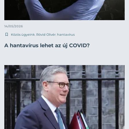
14/05/2026
Közös ügyeink
,
Rövid Olivér
,
hantavírus
A hantavírus lehet az új COVID?