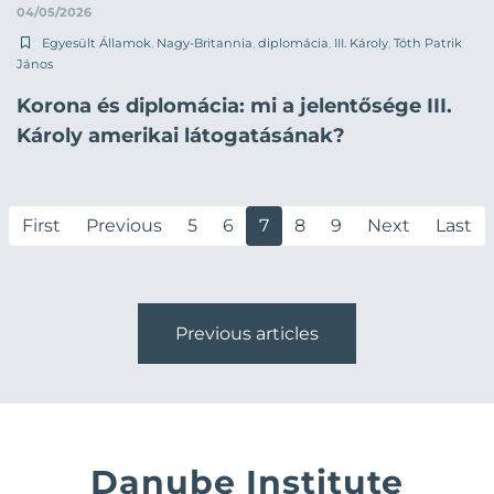
04/05/2026
Egyesült Államok
,
Nagy-Britannia
,
diplomácia
,
III. Károly
,
Tóth Patrik
János
Korona és diplomácia: mi a jelentősége III.
Károly amerikai látogatásának?
First
Previous
5
6
7
8
9
Next
Last
Previous articles
Danube Institute