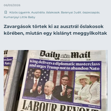
06/05/2026
Közös ügyeink
,
Ausztrália
,
őslakosok
,
Baranyai Judit
,
összecsapás
,
Kumanjayi Little Baby
Zavargások törtek ki az ausztrál őslakosok
körében, miután egy kislányt meggyilkoltak