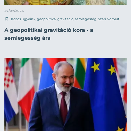
27/07/2026
Közös ügyeink
,
geopolitika
,
gravitáció
,
semlegesség
,
Szári Norbert
A geopolitikai gravitáció kora - a
semlegesség ára