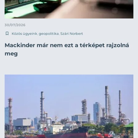
30/07/2026
Közös ügyeink
,
geopolitika
,
Szári Norbert
Mackinder már nem ezt a térképet rajzolná
meg