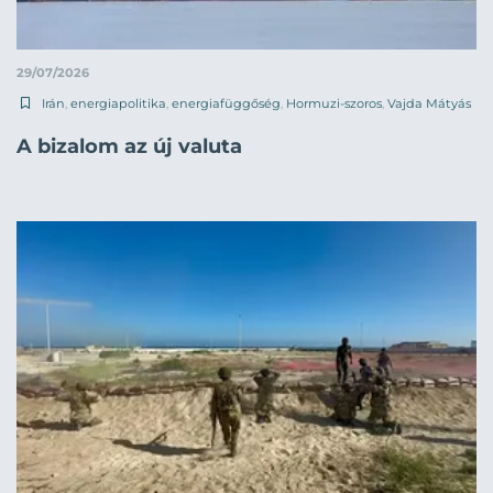
29/07/2026
Irán
,
energiapolitika
,
energiafüggőség
,
Hormuzi-szoros
,
Vajda Mátyás
A bizalom az új valuta