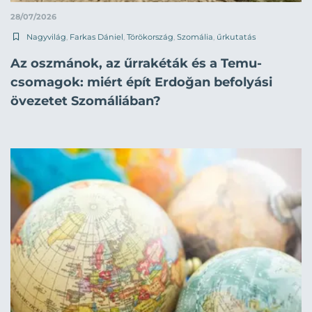
28/07/2026
Nagyvilág
,
Farkas Dániel
,
Törökország
,
Szomália
,
űrkutatás
Az oszmánok, az űrrakéták és a Temu-
csomagok: miért épít Erdoğan befolyási
övezetet Szomáliában?