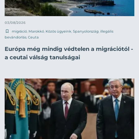
03/08/2026
migráció
,
Marokkó
,
Közös ügyeink
,
Spanyolország
,
illegális
bevándorlás
,
Ceuta
Európa még mindig védtelen a migrációtól -
a ceutai válság tanulságai