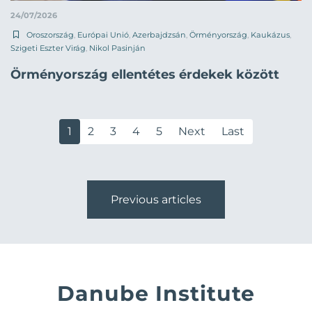
24/07/2026
Oroszország
,
Európai Unió
,
Azerbajdzsán
,
Örményország
,
Kaukázus
,
Szigeti Eszter Virág
,
Nikol Pasinján
Örményország ellentétes érdekek között
1
2
3
4
5
Next
Last
Previous articles
Danube Institute