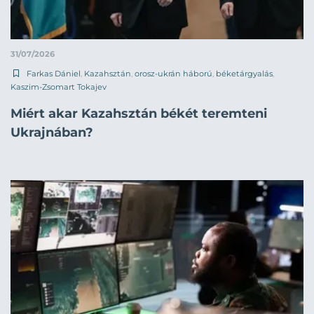
31/07/2026
Farkas Dániel
,
Kazahsztán
,
orosz-ukrán háború
,
béketárgyalás
,
Kaszim-Zsomart Tokajev
Miért akar Kazahsztán békét teremteni
Ukrajnában?