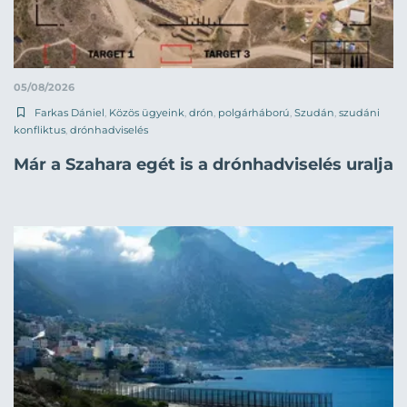
05/08/2026
Farkas Dániel
,
Közös ügyeink
,
drón
,
polgárháború
,
Szudán
,
szudáni
konfliktus
,
drónhadviselés
Már a Szahara egét is a drónhadviselés uralja