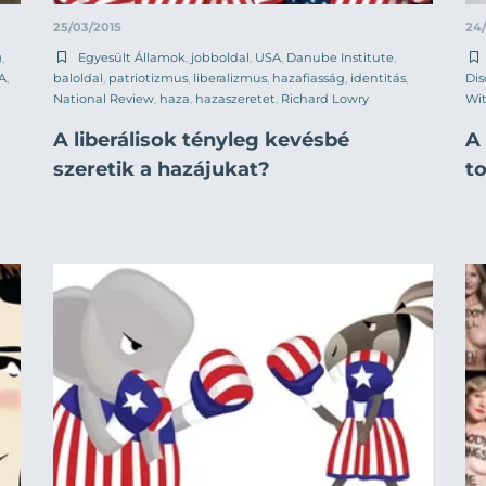
25/03/2015
24
g
,
Egyesült Államok
,
jobboldal
,
USA
,
Danube Institute
,
A
,
baloldal
,
patriotizmus
,
liberalizmus
,
hazafiasság
,
identitás
,
Dis
National Review
,
haza
,
hazaszeretet
,
Richard Lowry
Wit
A liberálisok tényleg kevésbé
A 
szeretik a hazájukat?
to