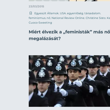
23/03/2015
Egyesült Államok
,
USA
,
egyenlőség
,
társadalom
,
feminizmus
,
nő
,
National Review Online
,
Christine Sisto
,
Ka
Cuoco-Sweeting
Miért élvezik a „feministák” más n
megalázását?