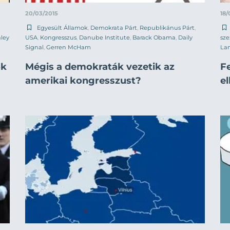
20/03/2015
18/
Egyesült Államok
,
Demokrata Párt
,
Republikánus Párt
,
ley
USA
,
Kongresszus
,
Danube Institute
,
Barack Obama
,
Daily
sz
Signal
,
Gerren McHam
La
ők
Mégis a demokraták vezetik az
F
amerikai kongresszust?
e