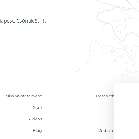
apest, Csónak St. 1.
Mission statement
Research & Analyses
Staff
Contact
Videos
Internship
Blog
Media appearances