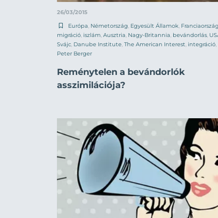
26/03/2015
Európa
,
Németország
,
Egyesült Államok
,
Franciaorszá
migráció
,
iszlám
,
Ausztria
,
Nagy-Britannia
,
bevándorlás
,
US
Svájc
,
Danube Institute
,
The American Interest
,
integráció
,
Peter Berger
Reménytelen a bevándorlók
asszimilációja?