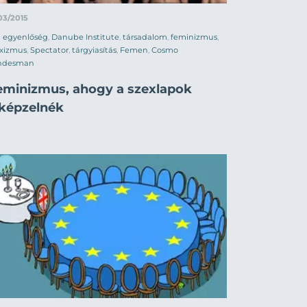
03/2015
egyenlőség
,
Danube Institute
,
társadalom
,
feminizmus
,
exizmus
,
Spectator
,
tárgyiasítás
,
Femen
,
Cosmo
ndesman
eminizmus, ahogy a szexlapok
lképzelnék