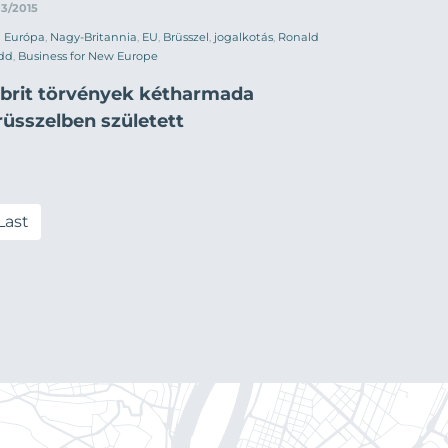
03/2015
Európa
,
Nagy-Britannia
,
EU
,
Brüsszel
,
jogalkotás
,
Ronald
dd
,
Business for New Europe
 brit törvények kétharmada
rüsszelben született
Last