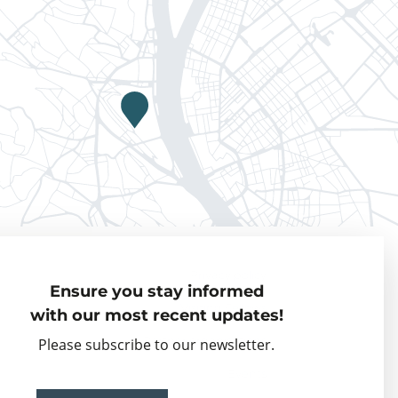
Privacy policy
Ensure you stay informed
Visiting Fellows
with our most recent updates!
Partner organisations
Please subscribe to our newsletter.
Events