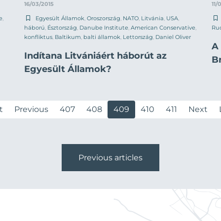
16/03/2015
11/
e
,
Egyesült Államok
,
Oroszország
,
NATO
,
Litvánia
,
USA
,
háború
,
Észtország
,
Danube Institute
,
American Conservative
,
Ru
konfliktus
,
Baltikum
,
balti államok
,
Lettország
,
Daniel Oliver
A
Indítana Litvániáért háborút az
B
Egyesült Államok?
t
Previous
407
408
409
410
411
Next
Previous articles