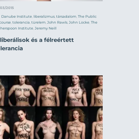
/03/2015
Danube Institute
,
liberalizmus
,
társadalom
,
The Public
course
,
tolerancia
,
türelem
,
John Rawls
,
John Locke
,
The
herspoon Institute
,
Jeremy Neill
liberálisok és a félreértett
lerancia