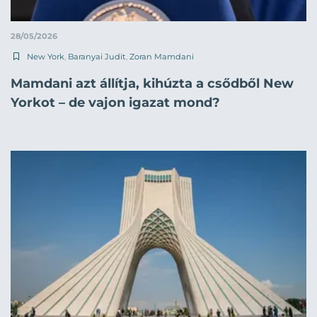
28/05/2026
New York
,
Baranyai Judit
,
Zoran Mamdani
Mamdani azt állítja, kihúzta a csődből New
Yorkot – de vajon igazat mond?