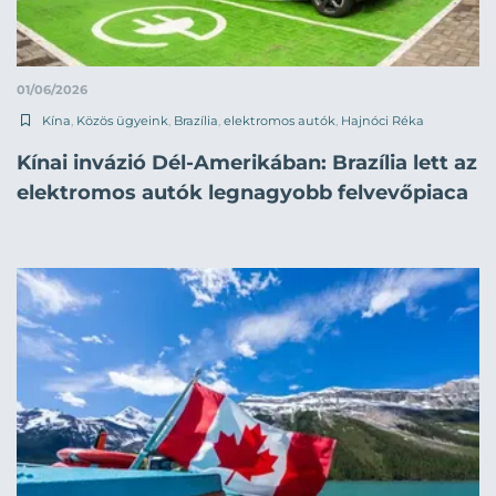
01/06/2026
Kína
,
Közös ügyeink
,
Brazília
,
elektromos autók
,
Hajnóci Réka
Kínai invázió Dél-Amerikában: Brazília lett az
elektromos autók legnagyobb felvevőpiaca