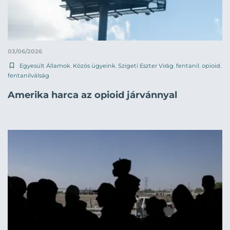
03/06/2026
Egyesült Államok
,
Közös ügyeink
,
Szigeti Eszter Virág
,
fentanil
,
opioid
,
fentanilválság
Amerika harca az opioid járvánnyal