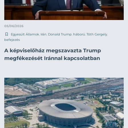
05/06/2026
Egyesült Államok
,
Irán
,
Donald Trump
,
háború
,
Tóth Gergely
,
befejezés
A képviselőház megszavazta Trump
megfékezését Iránnal kapcsolatban