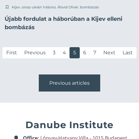
Kijev
,
orosz-ukrán háború
,
Rövid Olivér
,
bombázás
Újabb fordulat a háborúban a Kijev elleni
bombázás
First
Previous
3
4
5
6
7
Next
Last
Previous articles
Danube Institute
Office:
Lónyay-Hatvany Villa - 1015 Budapest,