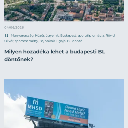
04/06/2026
Magyarország
,
Közös ügyeink
,
Budapest
,
sportdiplomácia
,
Rövid
Olivér
,
sportesemény
,
Bajnokok Ligája
,
BL döntő
Milyen hozadéka lehet a budapesti BL
döntőnek?