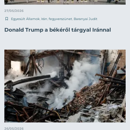
27/05/2026
Egyesült Államok
,
Irán
,
fegyverszünet
,
Baranyai Judit
Donald Trump a békéről tárgyal Iránnal
26/05/2026