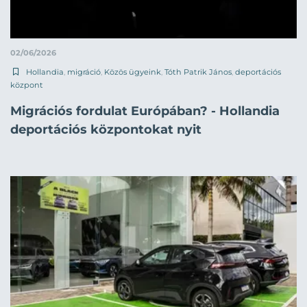
02/06/2026
Hollandia
,
migráció
,
Közös ügyeink
,
Tóth Patrik János
,
deportációs
központ
Migrációs fordulat Európában? - Hollandia
deportációs központokat nyit