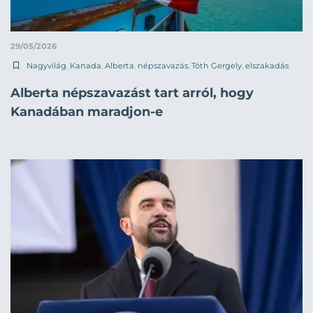
29/05/2026
Nagyvilág
,
Kanada
,
Alberta
,
népszavazás
,
Tóth Gergely
,
elszakadás
Alberta népszavazást tart arról, hogy
Kanadában maradjon-e