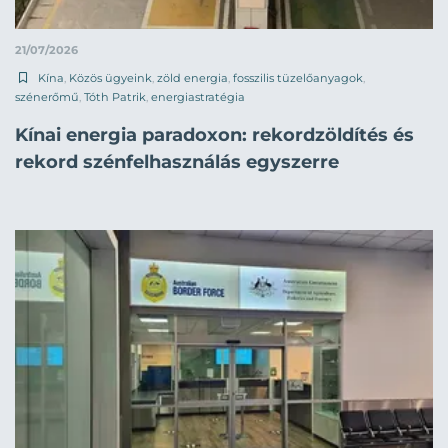
21/07/2026
Kína
,
Közös ügyeink
,
zöld energia
,
fosszilis tüzelőanyagok
,
szénerőmű
,
Tóth Patrik
,
energiastratégia
Kínai energia paradoxon: rekordzöldítés és
rekord szénfelhasználás egyszerre