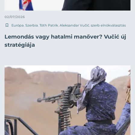
02/07/2026
Európa
,
Szerbia
,
Tóth Patrik
,
Aleksandar Vučić
,
szerb elnökválasztás
Lemondás vagy hatalmi manőver? Vučić új
stratégiája