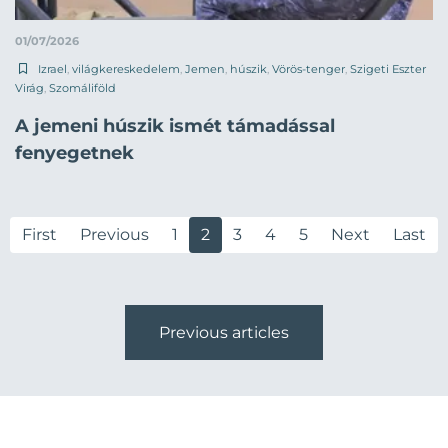
01/07/2026
Izrael
,
világkereskedelem
,
Jemen
,
húszik
,
Vörös-tenger
,
Szigeti Eszter
Virág
,
Szomáliföld
A jemeni húszik ismét támadással
fenyegetnek
First
Previous
1
2
3
4
5
Next
Last
Previous articles