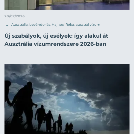
20/07/2026
Ausztrália
,
bevándorlás
,
Hajnóci Réka
,
ausztrál vízum
Új szabályok, új esélyek: így alakul át
Ausztrália vízumrendszere 2026-ban