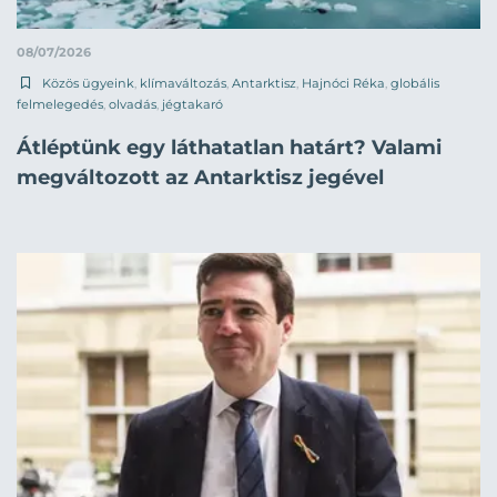
08/07/2026
Közös ügyeink
,
klímaváltozás
,
Antarktisz
,
Hajnóci Réka
,
globális
felmelegedés
,
olvadás
,
jégtakaró
Átléptünk egy láthatatlan határt? Valami
megváltozott az Antarktisz jegével