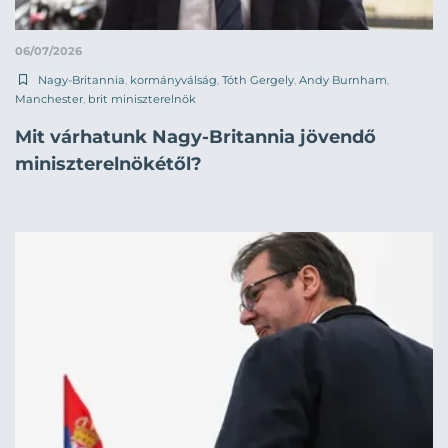
06/07/2026
Nagy-Britannia
,
kormányválság
,
Tóth Gergely
,
Andy Burnham
,
Manchester
,
brit miniszterelnök
Mit várhatunk Nagy-Britannia jövendő
miniszterelnökétől?