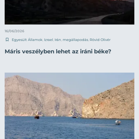
16/06/2026
Egyesült Államok
,
Izrael
,
Irán
,
megállapodás
,
Rövid Olivér
Máris veszélyben lehet az iráni béke?