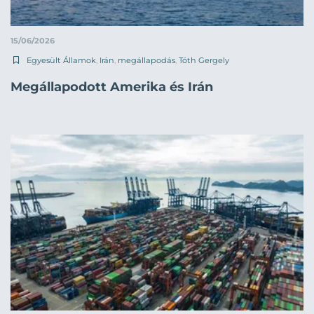
15/06/2026
Egyesült Államok
,
Irán
,
megállapodás
,
Tóth Gergely
Megállapodott Amerika és Irán