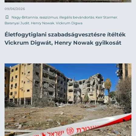
09/06/2026
Nagy-Britannia
,
rasszizmus
,
illegális bevándorlás
,
Keir Starmer
,
Baranyai Judit
,
Henry Nowak
,
Vickrum Digwa
Életfogytiglani szabadságvesztésre ítélték
Vickrum Digwát, Henry Nowak gyilkosát