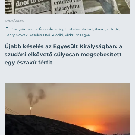
17/06/2026
Nagy-Britannia
,
Észak-Írország
,
tüntetés
,
Belfast
,
Baranyai Judit
,
Henry Nowak
,
késelés
,
Hadi Alodid
,
Vickrum Digva
Újabb késelés az Egyesült Királyságban: a
szudáni elkövető súlyosan megsebesített
egy északír férfit