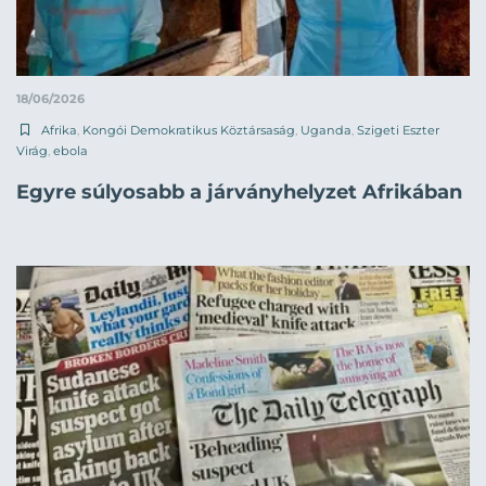
18/06/2026
Afrika
,
Kongói Demokratikus Köztársaság
,
Uganda
,
Szigeti Eszter
Virág
,
ebola
Egyre súlyosabb a járványhelyzet Afrikában