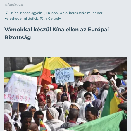
12/06/2026
Kína
,
Közös ügyeink
,
Európai Unió
,
kereskedelmi háború
,
kereskedelmi deficit
,
Tóth Gergely
Vámokkal készül Kína ellen az Európai
Bizottság