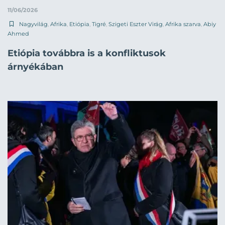
11/06/2026
Nagyvilág
,
Afrika
,
Etiópia
,
Tigré
,
Szigeti Eszter Virág
,
Afrika szarva
,
Abiy
Ahmed
Etiópia továbbra is a konfliktusok
árnyékában