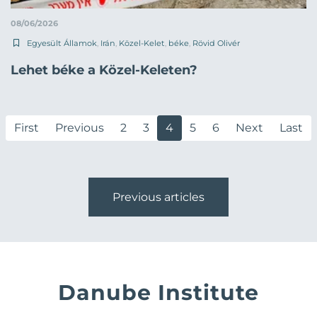
08/06/2026
Egyesült Államok
,
Irán
,
Közel-Kelet
,
béke
,
Rövid Olivér
Lehet béke a Közel-Keleten?
First
Previous
2
3
4
5
6
Next
Last
Previous articles
Danube Institute