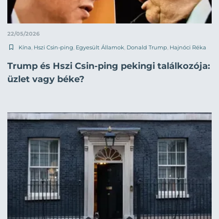
22/05/2026
Kína
,
Hszi Csin-ping
,
Egyesült Államok
,
Donald Trump
,
Hajnóci Réka
Trump és Hszi Csin-ping pekingi találkozója:
üzlet vagy béke?