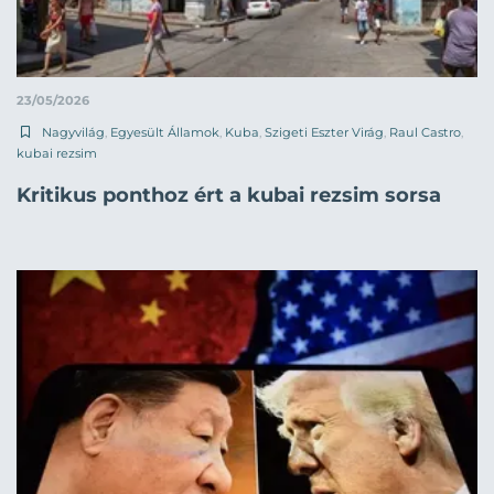
23/05/2026
Nagyvilág
,
Egyesült Államok
,
Kuba
,
Szigeti Eszter Virág
,
Raul Castro
,
kubai rezsim
Kritikus ponthoz ért a kubai rezsim sorsa