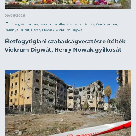
09/06/2026
Nagy-Britannia
,
rasszizmus
,
illegális bevándorlás
,
Keir Starmer
,
Baranyai Judit
,
Henry Nowak
,
Vickrum Digwa
Életfogytiglani szabadságvesztésre ítélték
Vickrum Digwát, Henry Nowak gyilkosát