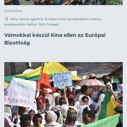
12/06/2026
Kína
,
Közös ügyeink
,
Európai Unió
,
kereskedelmi háború
,
kereskedelmi deficit
,
Tóth Gergely
Vámokkal készül Kína ellen az Európai
Bizottság