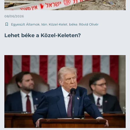
08/06/2026
Egyesült Államok
,
Irán
,
Közel-Kelet
,
béke
,
Rövid Olivér
Lehet béke a Közel-Keleten?