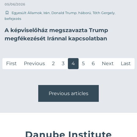
05/06/2026
Egyesült Államok
,
Irán
,
Donald Trump
,
háború
,
Tóth Gergely
,
befejezés
A képviselőház megszavazta Trump
megfékezését Iránnal kapcsolatban
First
Previous
2
3
4
5
6
Next
Last
Previous articles
Danube Institute