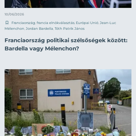
10/06/2026
Franciaország
,
francia elnökválasztás
,
Európai Unió
,
Jean-Luc
Mélenchon
,
Jordan Bardella
,
Tóth Patrik János
Franciaország politikai szélsőségek között:
Bardella vagy Mélenchon?