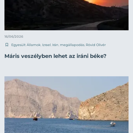
16/06/2026
Egyesült Államok
,
Izrael
,
Irán
,
megállapodás
,
Rövid Olivér
Máris veszélyben lehet az iráni béke?