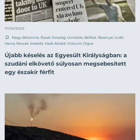
17/06/2026
Nagy-Britannia
,
Észak-Írország
,
tüntetés
,
Belfast
,
Baranyai Judit
,
Henry Nowak
,
késelés
,
Hadi Alodid
,
Vickrum Digva
Újabb késelés az Egyesült Királyságban: a
szudáni elkövető súlyosan megsebesített
egy északír férfit