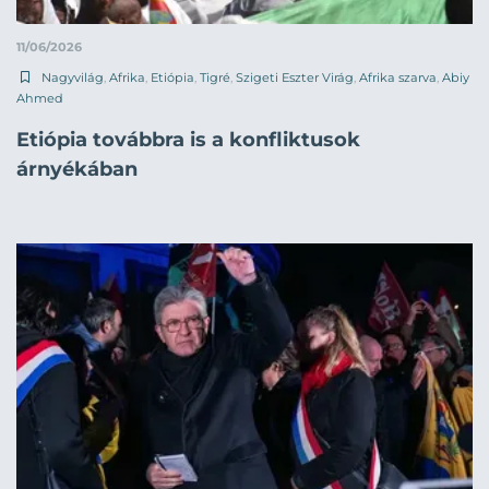
11/06/2026
Nagyvilág
,
Afrika
,
Etiópia
,
Tigré
,
Szigeti Eszter Virág
,
Afrika szarva
,
Abiy
Ahmed
Etiópia továbbra is a konfliktusok
árnyékában