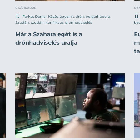
05/08/2026
03
Farkas Dániel
,
Közös ügyeink
,
drón
,
polgárháború
,
Szudán
,
szudáni konfliktus
,
drónhadviselés
be
Már a Szahara egét is a
E
drónhadviselés uralja
mi
t