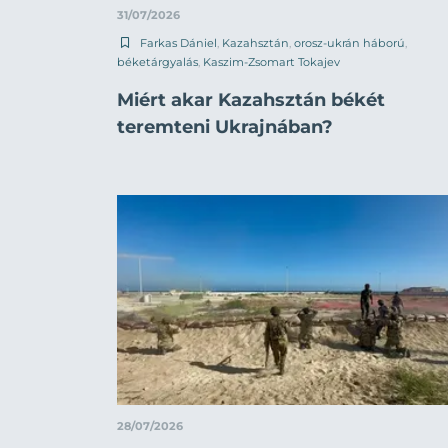
31/07/2026
Farkas Dániel
,
Kazahsztán
,
orosz-ukrán háború
,
béketárgyalás
,
Kaszim-Zsomart Tokajev
Miért akar Kazahsztán békét
teremteni Ukrajnában?
28/07/2026