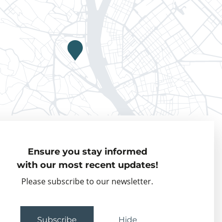
Privacy policy
Ensure you stay informed
Visiting Fellows
with our most recent updates!
Partner organisations
Please subscribe to our newsletter.
Events
Subscribe
Hide