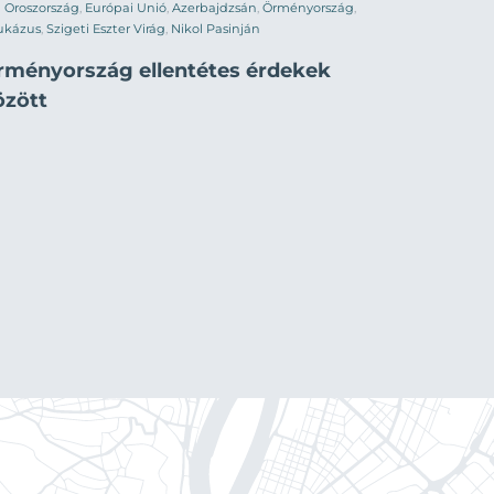
Oroszország
,
Európai Unió
,
Azerbajdzsán
,
Örményország
,
ukázus
,
Szigeti Eszter Virág
,
Nikol Pasinján
rményország ellentétes érdekek
özött