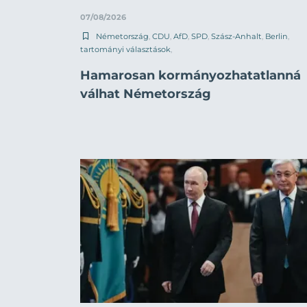
07/08/2026
Németország
,
CDU
,
AfD
,
SPD
,
Szász-Anhalt
,
Berlin
,
tartományi választások
,
Hamarosan kormányozhatatlanná
válhat Németország