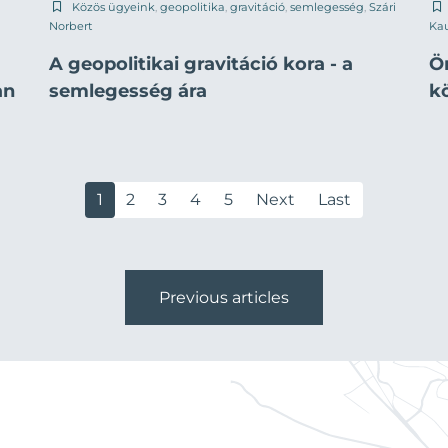
Közös ügyeink
,
geopolitika
,
gravitáció
,
semlegesség
,
Szári
Norbert
Ka
A geopolitikai gravitáció kora - a
Ö
an
semlegesség ára
k
1
2
3
4
5
Next
Last
Previous articles