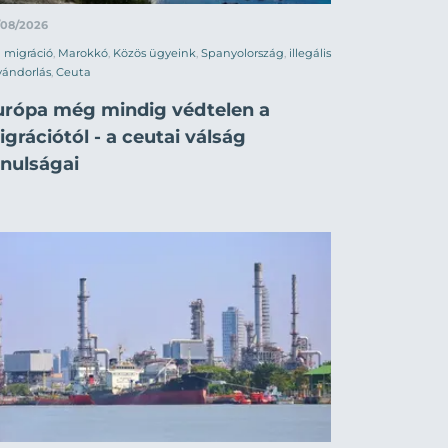
/08/2026
migráció
,
Marokkó
,
Közös ügyeink
,
Spanyolország
,
illegális
vándorlás
,
Ceuta
urópa még mindig védtelen a
grációtól - a ceutai válság
anulságai