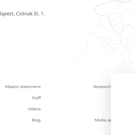
apest, Csónak St. 1.
Mission statement
Research & Analyses
Staff
Contact
Videos
Internship
Blog
Media appearances