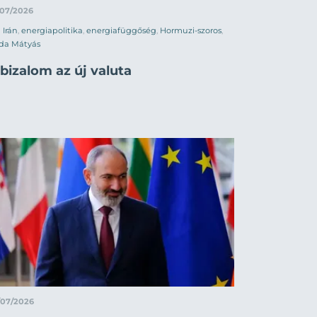
/07/2026
Irán
,
energiapolitika
,
energiafüggőség
,
Hormuzi-szoros
,
da Mátyás
bizalom az új valuta
/07/2026