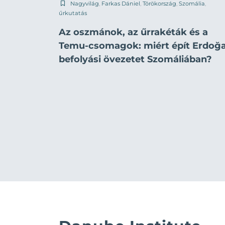
Nagyvilág
,
Farkas Dániel
,
Törökország
,
Szomália
,
űrkutatás
Az oszmánok, az űrrakéták és a
Temu-csomagok: miért épít Erdoğ
befolyási övezetet Szomáliában?