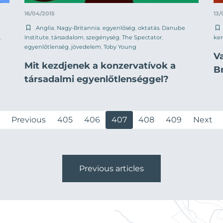
16/04/2015
13/
Anglia
,
Nagy-Britannia
,
egyenlőség
,
oktatás
,
Danube
,
Institute
,
társadalom
,
szegénység
,
The Spectator
,
ke
egyenlőtlenség
,
jövedelem
,
Toby Young
Va
Mit kezdjenek a konzervatívok a
B
társadalmi egyenlőtlenséggel?
Previous
405
406
407
408
409
Next
Previous articles