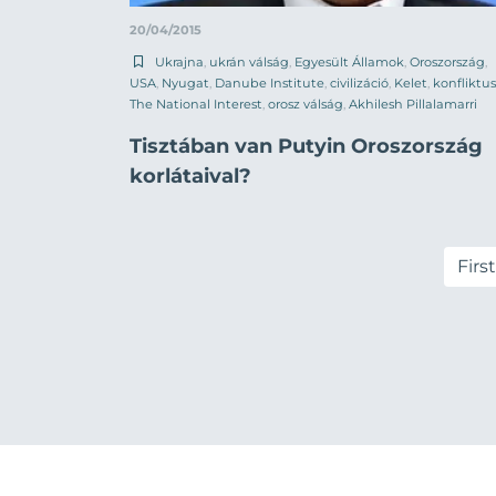
20/04/2015
Ukrajna
,
ukrán válság
,
Egyesült Államok
,
Oroszország
,
USA
,
Nyugat
,
Danube Institute
,
civilizáció
,
Kelet
,
konfliktus
The National Interest
,
orosz válság
,
Akhilesh Pillalamarri
Tisztában van Putyin Oroszország
korlátaival?
First