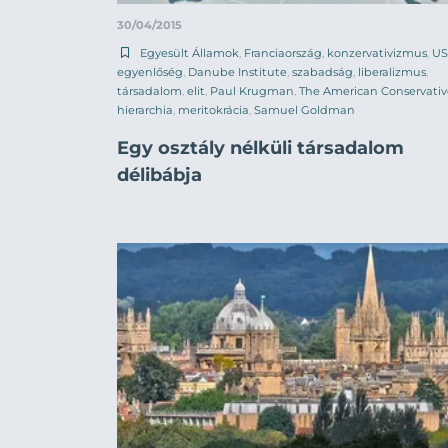
30/04/2015
Egyesült Államok
,
Franciaország
,
konzervativizmus
,
US
egyenlőség
,
Danube Institute
,
szabadság
,
liberalizmus
,
társadalom
,
elit
,
Paul Krugman
,
The American Conservativ
hierarchia
,
meritokrácia
,
Samuel Goldman
Egy osztály nélküli társadalom
délibábja