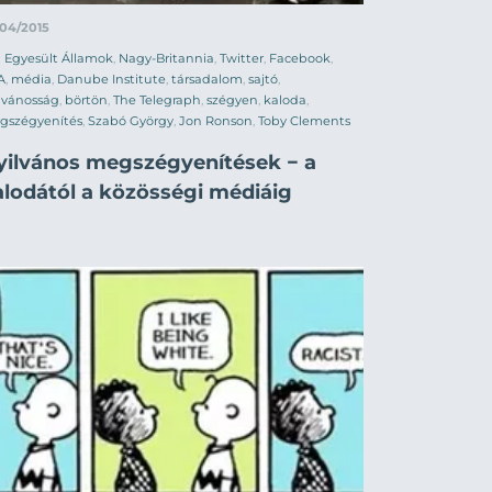
/04/2015
Egyesült Államok
,
Nagy-Britannia
,
Twitter
,
Facebook
,
A
,
média
,
Danube Institute
,
társadalom
,
sajtó
,
lvánosság
,
börtön
,
The Telegraph
,
szégyen
,
kaloda
,
gszégyenítés
,
Szabó György
,
Jon Ronson
,
Toby Clements
yilvános megszégyenítések − a
alodától a közösségi médiáig