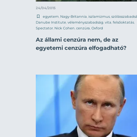
24/04/2015
egyetem
,
Nagy-Britannia
,
iszlamizmus
,
szólásszabads
Danube Institute
,
véleményszabadság
,
vita
,
felsőoktatás
,
Spectator
,
Nick Cohen
,
cenzúra
,
Oxford
Az állami cenzúra nem, de az
egyetemi cenzúra elfogadható?