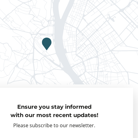
Privacy policy
Ensure you stay informed
Visiting Fellows
with our most recent updates!
Partner organisations
Please subscribe to our newsletter.
Events