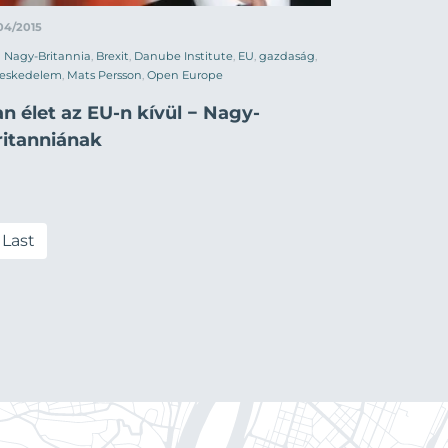
04/2015
Nagy-Britannia
,
Brexit
,
Danube Institute
,
EU
,
gazdaság
,
reskedelem
,
Mats Persson
,
Open Europe
n élet az EU-n kívül − Nagy-
ritanniának
Last