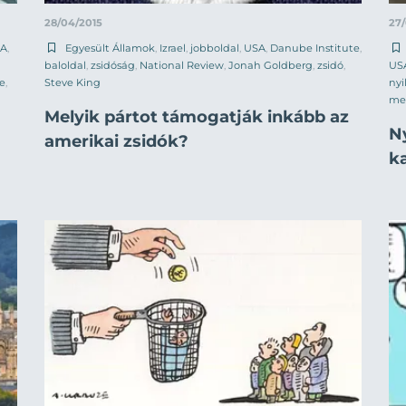
28/04/2015
27
A
,
Egyesült Államok
,
Izrael
,
jobboldal
,
USA
,
Danube Institute
,
baloldal
,
zsidóság
,
National Review
,
Jonah Goldberg
,
zsidó
,
US
e
,
Steve King
nyi
me
Melyik pártot támogatják inkább az
N
amerikai zsidók?
k