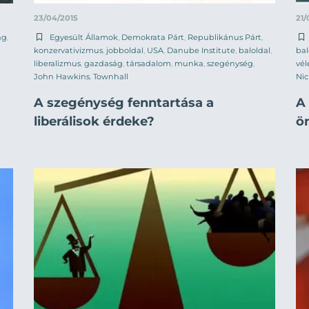
23/04/2015
21/
ág
,
Egyesült Államok
,
Demokrata Párt
,
Republikánus Párt
,
konzervativizmus
,
jobboldal
,
USA
,
Danube Institute
,
baloldal
,
bal
liberalizmus
,
gazdaság
,
társadalom
,
munka
,
szegénység
,
vé
John Hawkins
,
Townhall
Ni
A szegénység fenntartása a
A 
liberálisok érdeke?
ö