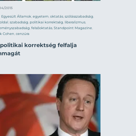
04/2015
Egyesült Államok
,
egyetem
,
oktatás
,
szólásszabadság
,
oldal
,
szabadság
,
politikai korrektség
,
liberalizmus
,
leményszabadság
,
felsőoktatás
,
Standpoint Magazine
,
ck Cohen
,
cenzúra
politikai korrektség felfalja
nmagát