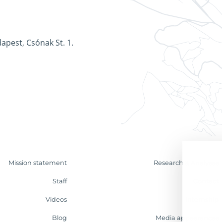
apest, Csónak St. 1.
Mission statement
Research & Analyses
Staff
Contact
Videos
Internship
Blog
Media appearances