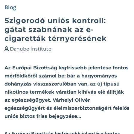
Blog
Szigorodó uniós kontroll:
gátat szabnának az e-
cigaretták térnyerésének
Danube Institute
Az Európai Bizottság legfrissebb jelentése fontos
mérföldkőről számol be: bár a hagyományos
dohányzás visszaszorulóban van, az új típusú
nikotinos termékek váratlan kihívás elé állítják
az egészségügyet. Várhelyi Olivér
egészségügyért és élelmiszerbiztonságért felelős
uniós biztos friss bejegyzése…
Az Európai Bizottság legfrissebb jelentése fontos