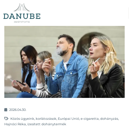
2026.04.30.
Közös ügyeink
,
korlátozások
,
Európai Unió
,
e-cigaretta
,
dohányzás
,
Hajnóci Réka
,
ízesített dohánytermék