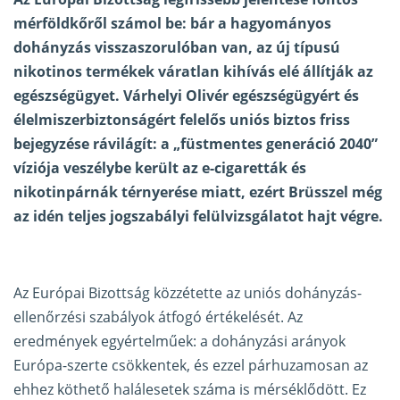
mérföldkőről számol be: bár a hagyományos
dohányzás visszaszorulóban van, az új típusú
nikotinos termékek váratlan kihívás elé állítják az
egészségügyet. Várhelyi Olivér egészségügyért és
élelmiszerbiztonságért felelős uniós biztos friss
bejegyzése rávilágít: a „füstmentes generáció 2040”
víziója veszélybe került az e-cigaretták és
nikotinpárnák térnyerése miatt, ezért Brüsszel még
az idén teljes jogszabályi felülvizsgálatot hajt végre.
Az Európai Bizottság közzétette az uniós dohányzás-
ellenőrzési szabályok átfogó értékelését. Az
eredmények egyértelműek: a dohányzási arányok
Európa-szerte csökkentek, és ezzel párhuzamosan az
ehhez köthető halálesetek száma is mérséklődött. Ez