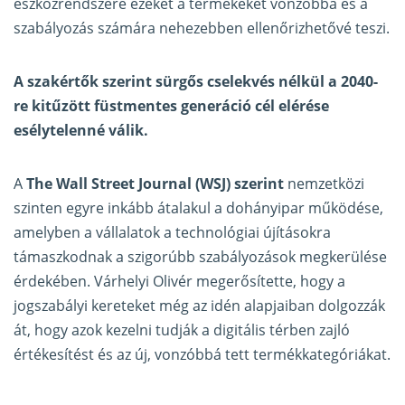
eszközrendszere ezeket a termékeket vonzóbbá és a
szabályozás számára nehezebben ellenőrizhetővé teszi.
A szakértők szerint sürgős cselekvés nélkül a 2040-
re kitűzött füstmentes generáció cél elérése
esélytelenné válik.
A
The Wall Street Journal (WSJ) szerint
nemzetközi
szinten egyre inkább átalakul a dohányipar működése,
amelyben a vállalatok a technológiai újításokra
támaszkodnak a szigorúbb szabályozások megkerülése
érdekében. Várhelyi Olivér megerősítette, hogy a
jogszabályi kereteket még az idén alapjaiban dolgozzák
át, hogy azok kezelni tudják a digitális térben zajló
értékesítést és az új, vonzóbbá tett termékkategóriákat.