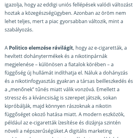
igazolja, hogy az eddigi uniós fellépések valódi változást
hoztak a közegészségügyben. Azonban az öröm nem
lehet teljes, mert a piac gyorsabban változik, mint a
szabályozás.
A
Politico elemzése rávilágít
, hogy az e-cigaretták, a
hevített dohánytermékek és a nikotinpárnák
megjelenése – különösen a fiatalok körében – a
függőség új hullámát indíthatja el. Náluk a dohányzás
és a nikotinfogyasztás gyakran a társas beilleszkedés és
a „menőnek” tűnés miatt válik vonzóvá. Emellett a
stressz és a kíváncsiság is szerepet játszik, sokan
kipróbálják, majd könnyen rászoknak a nikotin
függőséget okozó hatása miatt. A modern eszközök,
például az e-cigaretták ízesítése és dizájnja szintén
növeli a népszerűségüket.A digitális marketing