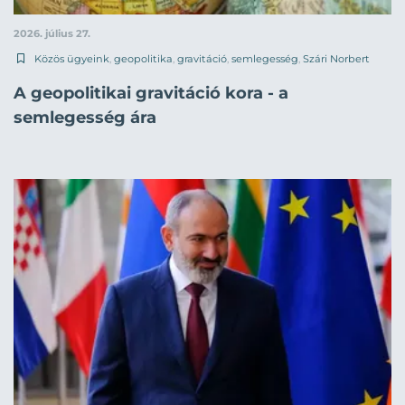
2026. július 27.
Közös ügyeink
,
geopolitika
,
gravitáció
,
semlegesség
,
Szári Norbert
A geopolitikai gravitáció kora - a
semlegesség ára