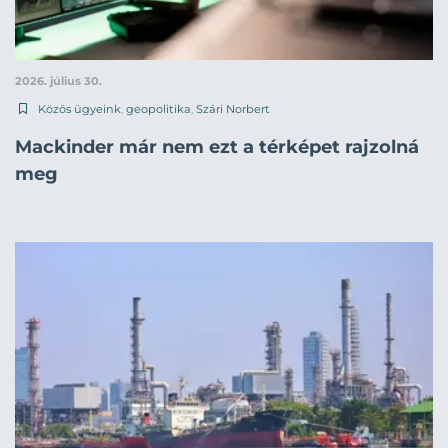
2026. július 30.
Közös ügyeink
,
geopolitika
,
Szári Norbert
Mackinder már nem ezt a térképet rajzolná
meg