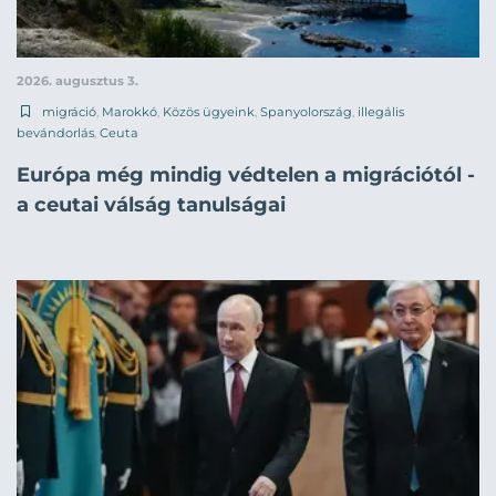
2026. augusztus 3.
migráció
,
Marokkó
,
Közös ügyeink
,
Spanyolország
,
illegális
bevándorlás
,
Ceuta
Európa még mindig védtelen a migrációtól -
a ceutai válság tanulságai