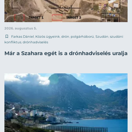
2026. augusztus 5.
Farkas Dániel
,
Közös ügyeink
,
drón
,
polgárháború
,
Szudán
,
szudáni
konfliktus
,
drónhadviselés
Már a Szahara egét is a drónhadviselés uralja