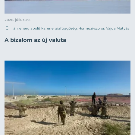
2026. július 29.
Irán
,
energiapolitika
,
energiafüggőség
,
Hormuzi-szoros
,
Vajda Mátyás
A bizalom az új valuta