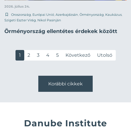
2026. július 24.
Oroszország
,
Európai Unió
,
Azerbajdzsán
,
Örményország
,
Kaukázus
,
Szigeti Eszter Virág
,
Nikol Pasinján
Örményország ellentétes érdekek között
1
2
3
4
5
Következő
Utolsó
Korábbi cikkek
Danube Institute