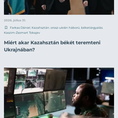
2026. július 31.
Farkas Dániel
,
Kazahsztán
,
orosz-ukrán háború
,
béketárgyalás
,
Kaszim-Zsomart Tokajev
Miért akar Kazahsztán békét teremteni
Ukrajnában?