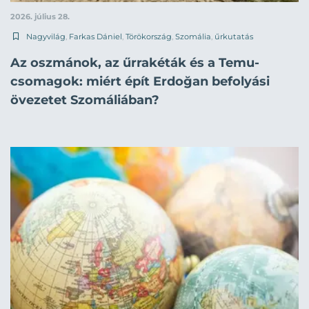
2026. július 28.
Nagyvilág
,
Farkas Dániel
,
Törökország
,
Szomália
,
űrkutatás
Az oszmánok, az űrrakéták és a Temu-
csomagok: miért épít Erdoğan befolyási
övezetet Szomáliában?