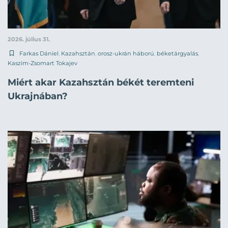
2026. július 31.
Farkas Dániel
,
Kazahsztán
,
orosz-ukrán háború
,
béketárgyalás
,
Kaszim-Zsomart Tokajev
Miért akar Kazahsztán békét teremteni
Ukrajnában?