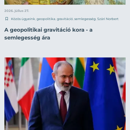
2026. július 27.
Közös ügyeink
,
geopolitika
,
gravitáció
,
semlegesség
,
Szári Norbert
A geopolitikai gravitáció kora - a
semlegesség ára