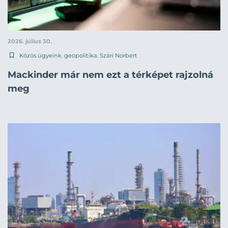
2026. július 30.
Közös ügyeink
,
geopolitika
,
Szári Norbert
Mackinder már nem ezt a térképet rajzolná
meg