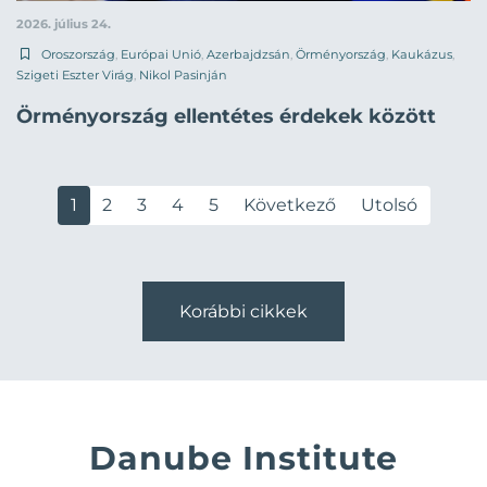
2026. július 24.
Oroszország
,
Európai Unió
,
Azerbajdzsán
,
Örményország
,
Kaukázus
,
Szigeti Eszter Virág
,
Nikol Pasinján
Örményország ellentétes érdekek között
1
2
3
4
5
Következő
Utolsó
Korábbi cikkek
Danube Institute