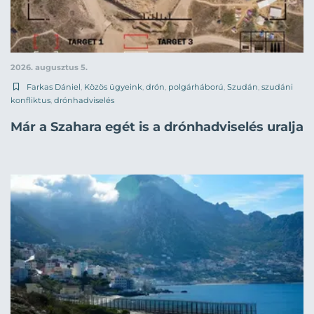
2026. augusztus 5.
Farkas Dániel
,
Közös ügyeink
,
drón
,
polgárháború
,
Szudán
,
szudáni
konfliktus
,
drónhadviselés
Már a Szahara egét is a drónhadviselés uralja