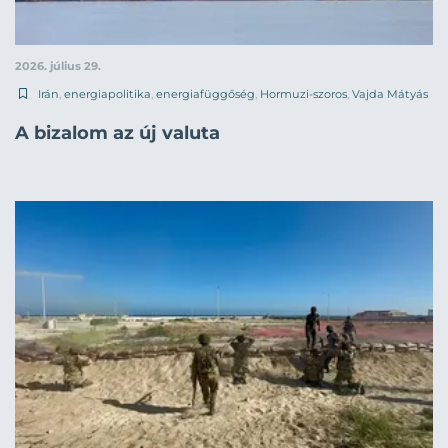
2026. július 29.
Irán
,
energiapolitika
,
energiafüggőség
,
Hormuzi-szoros
,
Vajda Mátyás
A bizalom az új valuta