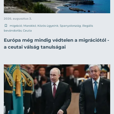
2026. augusztus 3.
migráció
,
Marokkó
,
Közös ügyeink
,
Spanyolország
,
illegális
bevándorlás
,
Ceuta
Európa még mindig védtelen a migrációtól -
a ceutai válság tanulságai