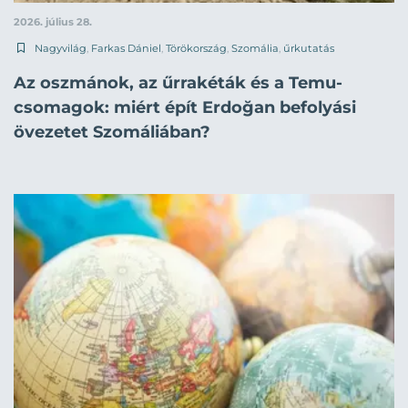
2026. július 28.
Nagyvilág
,
Farkas Dániel
,
Törökország
,
Szomália
,
űrkutatás
Az oszmánok, az űrrakéták és a Temu-
csomagok: miért épít Erdoğan befolyási
övezetet Szomáliában?