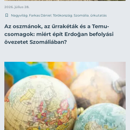
2026. július 28.
Nagyvilág
,
Farkas Dániel
,
Törökország
,
Szomália
,
űrkutatás
Az oszmánok, az űrrakéták és a Temu-
csomagok: miért épít Erdoğan befolyási
övezetet Szomáliában?