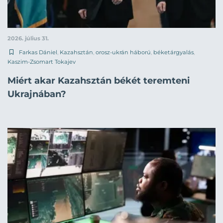
2026. július 31.
Farkas Dániel
,
Kazahsztán
,
orosz-ukrán háború
,
béketárgyalás
,
Kaszim-Zsomart Tokajev
Miért akar Kazahsztán békét teremteni
Ukrajnában?