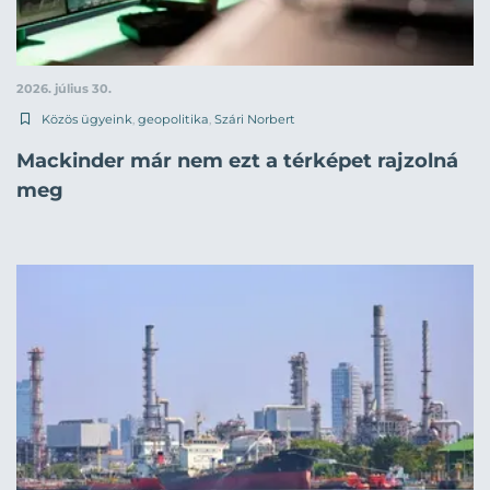
2026. július 30.
Közös ügyeink
,
geopolitika
,
Szári Norbert
Mackinder már nem ezt a térképet rajzolná
meg