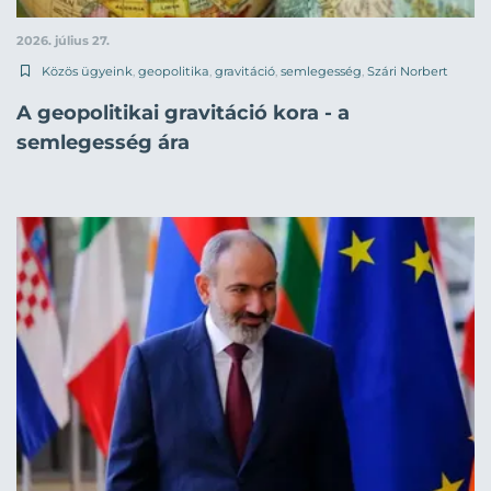
2026. július 27.
Közös ügyeink
,
geopolitika
,
gravitáció
,
semlegesség
,
Szári Norbert
A geopolitikai gravitáció kora - a
semlegesség ára