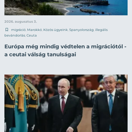
2026. augusztus 3.
migráció
,
Marokkó
,
Közös ügyeink
,
Spanyolország
,
illegális
bevándorlás
,
Ceuta
Európa még mindig védtelen a migrációtól -
a ceutai válság tanulságai