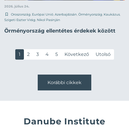
2026. július 24.
Oroszország
,
Európai Unió
,
Azerbajdzsán
,
Örményország
,
Kaukázus
,
Szigeti Eszter Virág
,
Nikol Pasinján
Örményország ellentétes érdekek között
1
2
3
4
5
Következő
Utolsó
Korábbi cikkek
Danube Institute