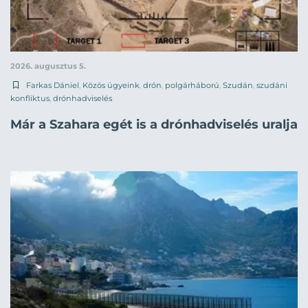
2026. augusztus 5.
Farkas Dániel
,
Közös ügyeink
,
drón
,
polgárháború
,
Szudán
,
szudáni
konfliktus
,
drónhadviselés
Már a Szahara egét is a drónhadviselés uralja