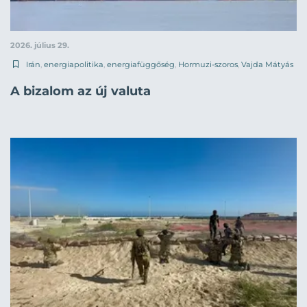
2026. július 29.
Irán
,
energiapolitika
,
energiafüggőség
,
Hormuzi-szoros
,
Vajda Mátyás
A bizalom az új valuta