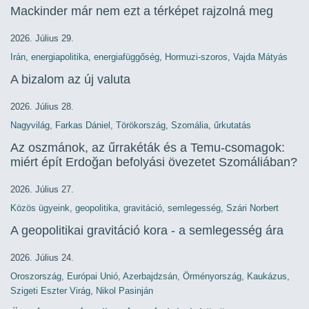
Mackinder már nem ezt a térképet rajzolná meg
2026. Július 29.
Irán
,
energiapolitika
,
energiafüggőség
,
Hormuzi-szoros
,
Vajda Mátyás
A bizalom az új valuta
2026. Július 28.
Nagyvilág
,
Farkas Dániel
,
Törökország
,
Szomália
,
űrkutatás
Az oszmánok, az űrrakéták és a Temu-csomagok:
miért épít Erdoğan befolyási övezetet Szomáliában?
2026. Július 27.
Közös ügyeink
,
geopolitika
,
gravitáció
,
semlegesség
,
Szári Norbert
A geopolitikai gravitáció kora - a semlegesség ára
2026. Július 24.
Oroszország
,
Európai Unió
,
Azerbajdzsán
,
Örményország
,
Kaukázus
,
Szigeti Eszter Virág
,
Nikol Pasinján