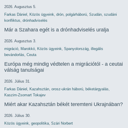
2026. Augusztus 5.
Farkas Dániel
,
Közös ügyeink
,
drón
,
polgárháború
,
Szudán
,
szudáni
konfliktus
,
drónhadviselés
Már a Szahara egét is a drónhadviselés uralja
2026. Augusztus 3.
migráció
,
Marokkó
,
Közös ügyeink
,
Spanyolország
,
illegális
bevándorlás
,
Ceuta
Európa még mindig védtelen a migrációtól - a ceutai
válság tanulságai
2026. Július 31.
Farkas Dániel
,
Kazahsztán
,
orosz-ukrán háború
,
béketárgyalás
,
Kaszim-Zsomart Tokajev
Miért akar Kazahsztán békét teremteni Ukrajnában?
2026. Július 30.
Közös ügyeink
,
geopolitika
,
Szári Norbert