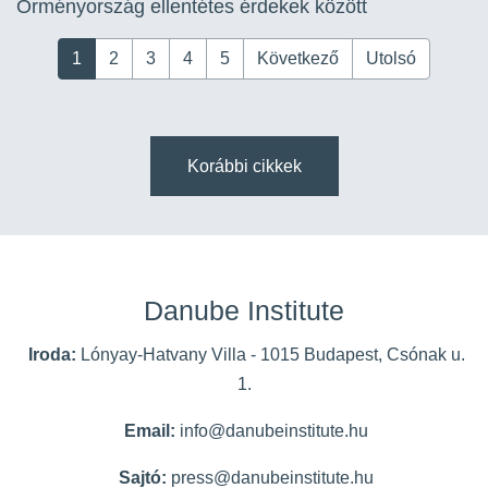
Örményország ellentétes érdekek között
1
2
3
4
5
Következő
Utolsó
Korábbi cikkek
Danube Institute
Iroda:
Lónyay-Hatvany Villa - 1015 Budapest, Csónak u.
1.
Email:
info@danubeinstitute.hu
Sajtó:
press@danubeinstitute.hu