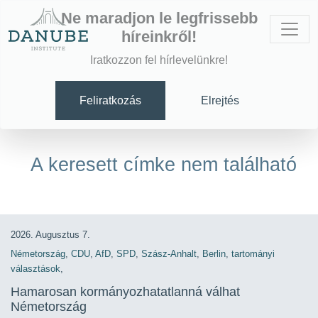
Ne maradjon le legfrissebb
híreinkről!
Iratkozzon fel hírlevelünkre!
Feliratkozás
Elrejtés
A keresett címke nem található
2026. Augusztus 7.
Németország
,
CDU
,
AfD
,
SPD
,
Szász-Anhalt
,
Berlin
,
tartományi
választások
,
Hamarosan kormányozhatatlanná válhat
Németország