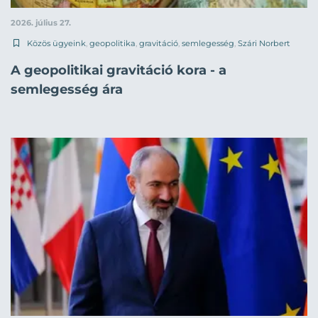
2026. július 27.
Közös ügyeink
,
geopolitika
,
gravitáció
,
semlegesség
,
Szári Norbert
A geopolitikai gravitáció kora - a
semlegesség ára