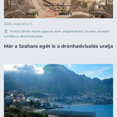
2026. augusztus 5.
Farkas Dániel
,
Közös ügyeink
,
drón
,
polgárháború
,
Szudán
,
szudáni
konfliktus
,
drónhadviselés
Már a Szahara egét is a drónhadviselés uralja