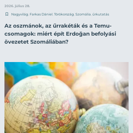
2026. július 28.
Nagyvilág
,
Farkas Dániel
,
Törökország
,
Szomália
,
űrkutatás
Az oszmánok, az űrrakéták és a Temu-
csomagok: miért épít Erdoğan befolyási
övezetet Szomáliában?