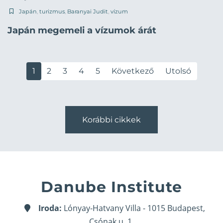
Japán
,
turizmus
,
Baranyai Judit
,
vízum
Japán megemeli a vízumok árát
1
2
3
4
5
Következő
Utolsó
Korábbi cikkek
Danube Institute
Iroda:
Lónyay-Hatvany Villa - 1015 Budapest,
Csónak u. 1.