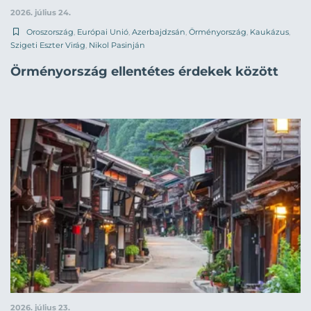
2026. július 24.
Oroszország
,
Európai Unió
,
Azerbajdzsán
,
Örményország
,
Kaukázus
,
Szigeti Eszter Virág
,
Nikol Pasinján
Örményország ellentétes érdekek között
2026. július 23.