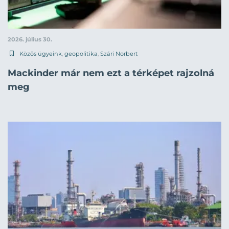
2026. július 30.
Közös ügyeink
,
geopolitika
,
Szári Norbert
Mackinder már nem ezt a térképet rajzolná
meg