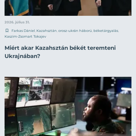
2026. július 31.
Farkas Dániel
,
Kazahsztán
,
orosz-ukrán háború
,
béketárgyalás
,
Kaszim-Zsomart Tokajev
Miért akar Kazahsztán békét teremteni
Ukrajnában?