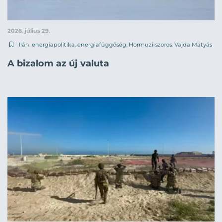
2026. július 29.
Irán
,
energiapolitika
,
energiafüggőség
,
Hormuzi-szoros
,
Vajda Mátyás
A bizalom az új valuta