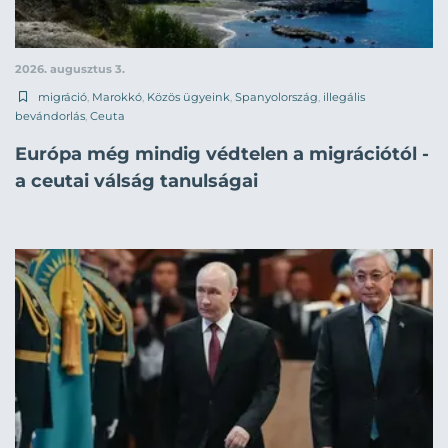
2026. augusztus 3.
migráció
,
Marokkó
,
Közös ügyeink
,
Spanyolország
,
illegális
bevándorlás
,
Ceuta
Európa még mindig védtelen a migrációtól -
a ceutai válság tanulságai