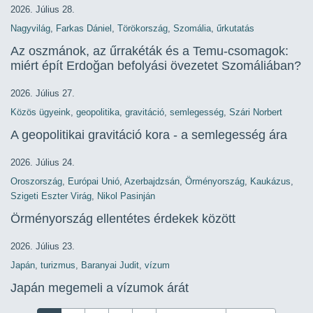
2026. Július 28.
Nagyvilág
,
Farkas Dániel
,
Törökország
,
Szomália
,
űrkutatás
Az oszmánok, az űrrakéták és a Temu-csomagok:
miért épít Erdoğan befolyási övezetet Szomáliában?
2026. Július 27.
Közös ügyeink
,
geopolitika
,
gravitáció
,
semlegesség
,
Szári Norbert
A geopolitikai gravitáció kora - a semlegesség ára
2026. Július 24.
Oroszország
,
Európai Unió
,
Azerbajdzsán
,
Örményország
,
Kaukázus
,
Szigeti Eszter Virág
,
Nikol Pasinján
Örményország ellentétes érdekek között
2026. Július 23.
Japán
,
turizmus
,
Baranyai Judit
,
vízum
Japán megemeli a vízumok árát