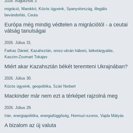
2026. Augusztus 3.
migráció
,
Marokkó
,
Közös ügyeink
,
Spanyolország
,
illegális
bevándorlás
,
Ceuta
Európa még mindig védtelen a migrációtól - a ceutai
válság tanulságai
2026. Július 31.
Farkas Dániel
,
Kazahsztán
,
orosz-ukrán háború
,
béketárgyalás
,
Kaszim-Zsomart Tokajev
Miért akar Kazahsztán békét teremteni Ukrajnában?
2026. Július 30.
Közös ügyeink
,
geopolitika
,
Szári Norbert
Mackinder már nem ezt a térképet rajzolná meg
2026. Július 29.
Irán
,
energiapolitika
,
energiafüggőség
,
Hormuzi-szoros
,
Vajda Mátyás
A bizalom az új valuta