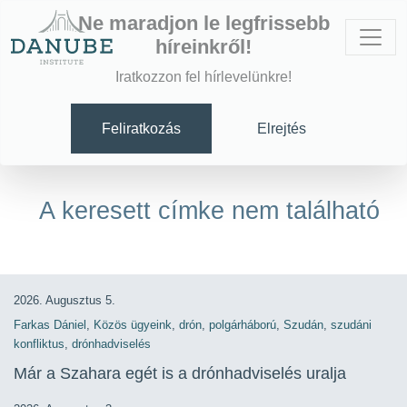
Ne maradjon le legfrissebb
híreinkről!
Iratkozzon fel hírlevelünkre!
Feliratkozás
Elrejtés
A keresett címke nem található
2026. Augusztus 5.
Farkas Dániel
,
Közös ügyeink
,
drón
,
polgárháború
,
Szudán
,
szudáni
konfliktus
,
drónhadviselés
Már a Szahara egét is a drónhadviselés uralja